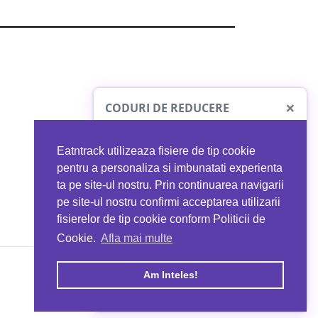
×
CODURI DE REDUCERE
Eatntrack utilizeaza fisiere de tip cookie
O41
MYPROTEIN
pentru a personaliza si imbunatati experienta
ta pe site-ul nostru. Prin continuarea navigarii
 orice comandă
Ai
40%
reducere la orice comandă
pe site-ul nostru confirmi acceptarea utilizarii
EATNTRACK
folosind codul
EATTRACK
fisierelor de tip cookie conform Politicii de
Cookie.
Afla mai multe
acum
Profită acum
Am Inteles!
Copyright © 2026 EAT & TRACK S.R.L