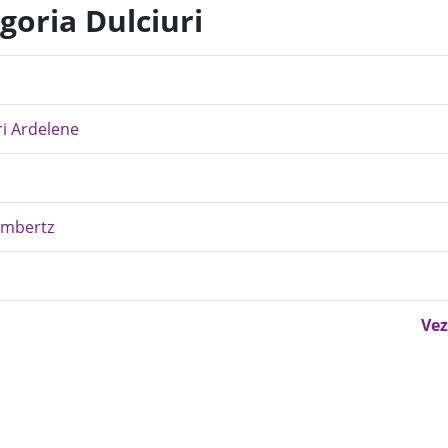
goria Dulciuri
ri Ardelene
Lambertz
Vez