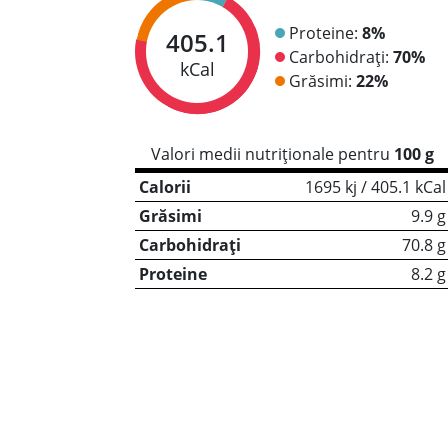
Proteine:
8%
405.1
Carbohidrați:
70%
kCal
Grăsimi:
22%
Valori medii nutriționale pentru
100 g
Calorii
1695 kj / 405.1 kCal
Grăsimi
9.9 g
Carbohidrați
70.8 g
Proteine
8.2 g