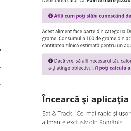
Densitatea calorică:
Foarte mare (4.05k
Află cum poți slăbi cunoscând de
Acest aliment face parte din categoria Dul
grame. Consumul a 100 de grame din ace
cantitatea zilnică estimată pentru un adu
Dacă vrei să afli necesarul tău calori
a-ți atinge obiectivul,
îl poți calcula a
Încearcă și aplicați
Eat & Track - Cel mai rapid și ușor
alimente exclusiv din România