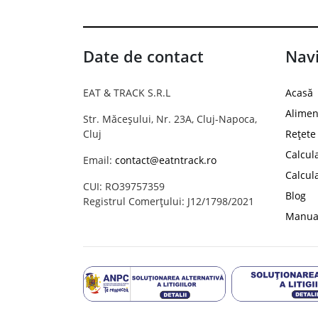
Date de contact
Navi
EAT & TRACK S.R.L
Acasă
Alimen
Str. Măceșului, Nr. 23A, Cluj-Napoca,
Cluj
Rețete
Calcul
Email:
contact@eatntrack.ro
Calcul
CUI: RO39757359
Blog
Registrul Comerțului: J12/1798/2021
Manual