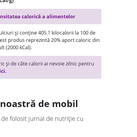
Cal/g)
nsitatea calorică a alimentelor
ciuri și conține 405.1 kilocalorii la 100 de
st produs reprezintă 20% aport caloric din
lt (2000 kCal).
c și de câte calorii ai nevoie zilnic pentru
ici.
a noastră de mobil
 de folosit jurnal de nutriție cu