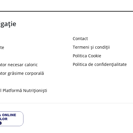
gație
Contact
Termeni și condiții
te
Politica Cookie
Politica de confidențialitate
ator necesar caloric
PROT
ator grăsime corporală
Ai
10%
reducere la
folosind codul
 Platformă Nutriționiști
Profită 