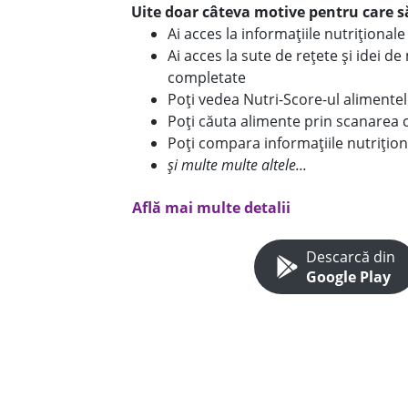
Uite doar câteva motive pentru care să
Ai acces la informațiile nutriționa
Ai acces la sute de rețete și idei d
completate
Poți vedea Nutri-Score-ul alimente
Poți căuta alimente prin scanarea 
Poți compara informațiile nutrițion
și multe multe altele...
Află mai multe detalii
Descarcă din
Google Play