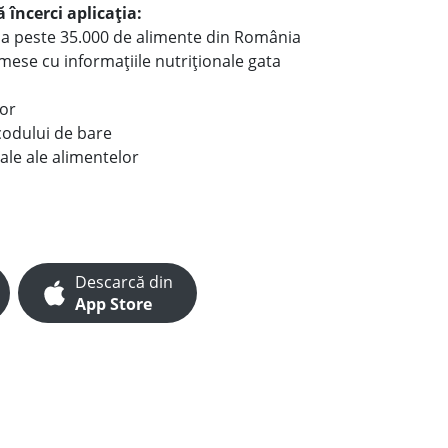
 încerci aplicația:
le a peste 35.000 de alimente din România
e mese cu informațiile nutriționale gata
lor
codului de bare
ale ale alimentelor
Descarcă din
App Store