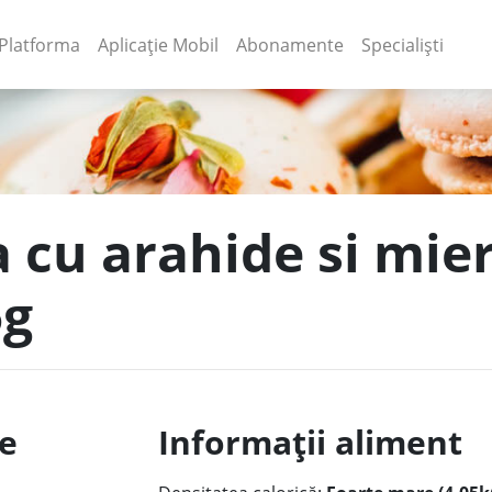
(current)
(current)
Platforma
Aplicație Mobil
Abonamente
Specialiști
a cu arahide si mie
5g
le
Informații aliment