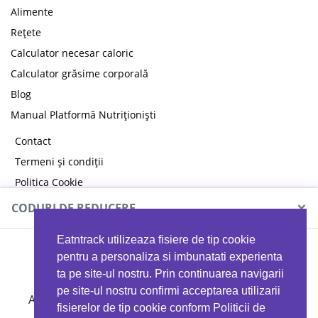
Alimente
Rețete
Calculator necesar caloric
Calculator grăsime corporală
Blog
Manual Platformă Nutriționiști
Contact
Termeni și condiții
Politica Cookie
Politica de confidențialitate
×
CODURI DE REDUCERE
Eatntrack utilizeaza fisiere de tip cookie
MYPROTEIN
pentru a personaliza si imbunatati experienta
ta pe site-ul nostru. Prin continuarea navigarii
pe site-ul nostru confirmi acceptarea utilizarii
Ai
40%
reducere la orice comandă folosind codul
fisierelor de tip cookie conform Politicii de
EATTRACK