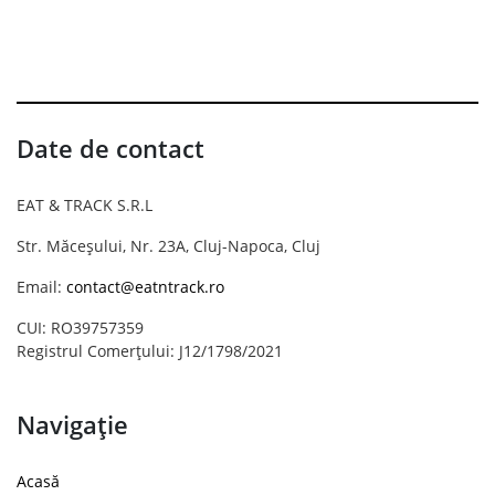
Date de contact
EAT & TRACK S.R.L
Str. Măceșului, Nr. 23A, Cluj-Napoca, Cluj
Email:
contact@eatntrack.ro
CUI: RO39757359
Registrul Comerțului: J12/1798/2021
Navigație
Acasă