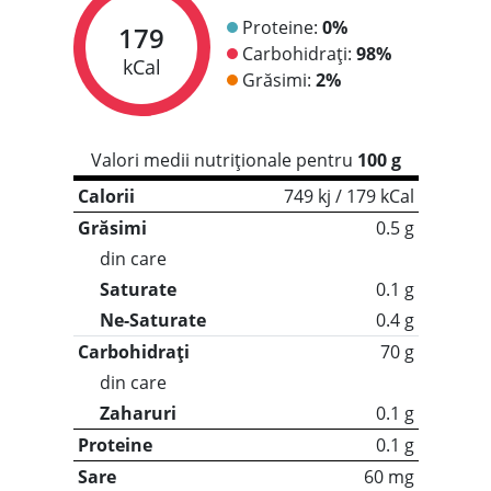
Proteine:
0%
179
Carbohidrați:
98%
kCal
Grăsimi:
2%
Valori medii nutriționale pentru
100 g
Calorii
749 kj / 179 kCal
Grăsimi
0.5 g
din care
Saturate
0.1 g
Ne-Saturate
0.4 g
Carbohidrați
70 g
din care
Zaharuri
0.1 g
Proteine
0.1 g
Sare
60 mg