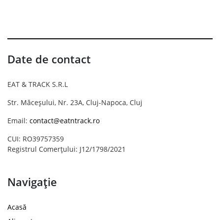
Date de contact
EAT & TRACK S.R.L
Str. Măceșului, Nr. 23A, Cluj-Napoca, Cluj
Email:
contact@eatntrack.ro
CUI: RO39757359
Registrul Comerțului: J12/1798/2021
Navigație
Acasă