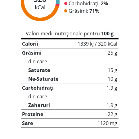
Carbohidrați:
2%
kCal
Grăsimi:
71%
Valori medii nutriționale pentru
100 g
Calorii
1339 kj / 320 kCal
Grăsimi
25 g
din care
Saturate
15 g
Ne-Saturate
10 g
Carbohidrați
1.9 g
din care
Zaharuri
1.9 g
Proteine
22 g
Sare
1120 mg