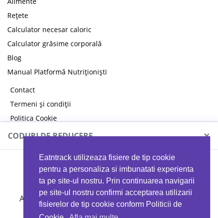
Alimente
Rețete
Calculator necesar caloric
Calculator grăsime corporală
Blog
Manual Platformă Nutriționiști
Contact
Termeni și condiții
Politica Cookie
Politica de confidențialitate
×
CODURI DE REDUCERE
Eatntrack utilizeaza fisiere de tip cookie
MYPROTEIN
pentru a personaliza si imbunatati experienta
ta pe site-ul nostru. Prin continuarea navigarii
pe site-ul nostru confirmi acceptarea utilizarii
Ai
40%
reducere la orice comandă folosind codul
fisierelor de tip cookie conform Politicii de
EATTRACK
Cookie.
Afla mai multe