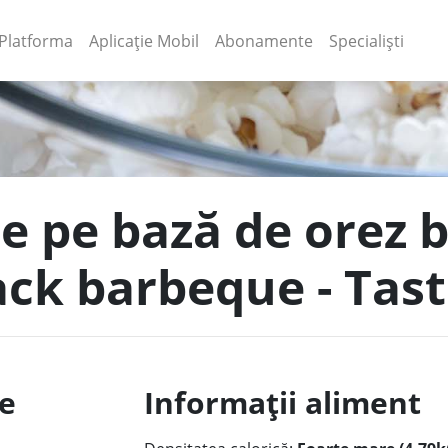
(current)
(current)
Platforma
Aplicație Mobil
Abonamente
Specialiști
re pe bază de orez 
ack barbeque - Tas
le
Informații aliment