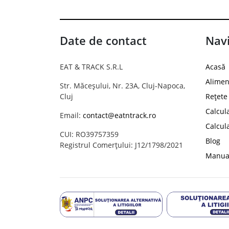
Date de contact
Navi
EAT & TRACK S.R.L
Acasă
Alimen
Str. Măceșului, Nr. 23A, Cluj-Napoca,
Cluj
Rețete
Calcul
Email:
contact@eatntrack.ro
Calcul
CUI: RO39757359
Blog
Registrul Comerțului: J12/1798/2021
Manual