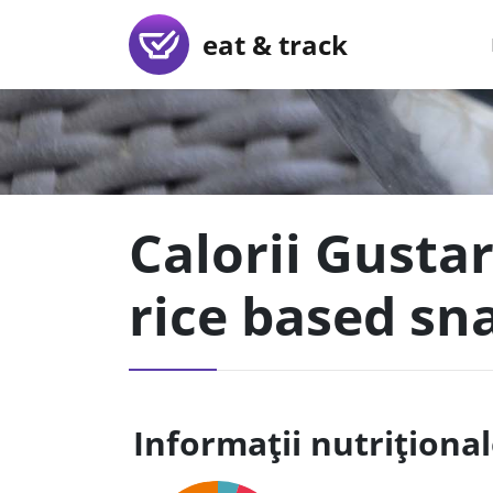
eat & track
Calorii Gusta
rice based sn
Informații nutriționa