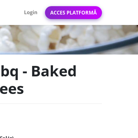
Login
ACCES PLATFORMĂ
bbq - Baked
tees