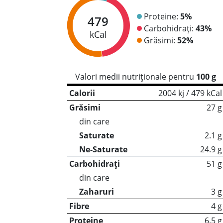
Proteine:
5%
479
Carbohidrați:
43%
kCal
Grăsimi:
52%
Valori medii nutriționale pentru
100 g
Calorii
2004 kj / 479 kCal
Grăsimi
27 g
din care
Saturate
2.1 g
Ne-Saturate
24.9 g
Carbohidrați
51 g
din care
Zaharuri
3 g
Fibre
4 g
Proteine
6.5 g