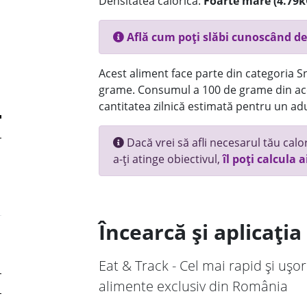
Densitatea calorică:
Foarte mare (4.79k
Află cum poți slăbi cunoscând de
Acest aliment face parte din categoria Sn
grame. Consumul a 100 de grame din ace
cantitatea zilnică estimată pentru un adu
Dacă vrei să afli necesarul tău calori
a-ți atinge obiectivul,
îl poți calcula a
Încearcă și aplicați
Eat & Track - Cel mai rapid și ușor
alimente exclusiv din România