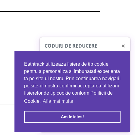
×
CODURI DE REDUCERE
Eatntrack utilizeaza fisiere de tip cookie
O41
MYPROTEIN
pentru a personaliza si imbunatati experienta
ta pe site-ul nostru. Prin continuarea navigarii
 orice comandă
Ai
40%
reducere la orice comandă
pe site-ul nostru confirmi acceptarea utilizarii
EATNTRACK
folosind codul
EATTRACK
fisierelor de tip cookie conform Politicii de
Cookie.
Afla mai multe
acum
Profită acum
Am Inteles!
Copyright © 2026 EAT & TRACK S.R.L