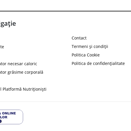
gație
Contact
Termeni și condiții
te
Politica Cookie
Politica de confidențialitate
ator necesar caloric
PROT
ator grăsime corporală
Ai
10%
reducere la
folosind codul
 Platformă Nutriționiști
Profită 