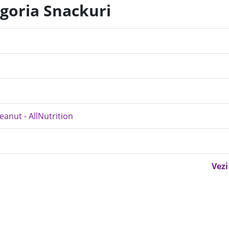
egoria Snackuri
anut - AllNutrition
Vezi