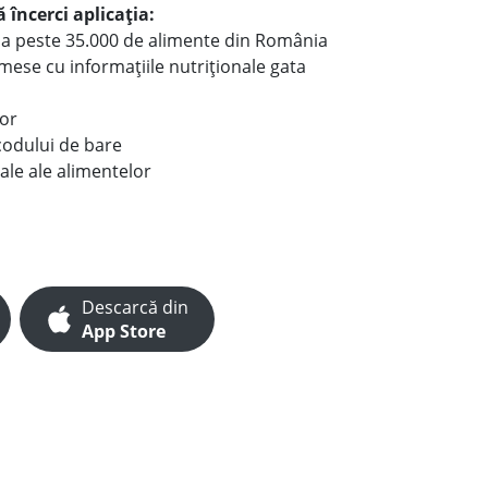
 încerci aplicația:
le a peste 35.000 de alimente din România
e mese cu informațiile nutriționale gata
lor
codului de bare
ale ale alimentelor
Descarcă din
App Store