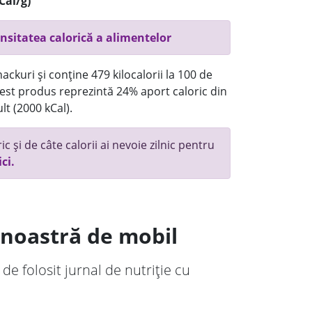
Cal/g)
nsitatea calorică a alimentelor
ackuri și conține 479 kilocalorii la 100 de
st produs reprezintă 24% aport caloric din
lt (2000 kCal).
c și de câte calorii ai nevoie zilnic pentru
ici.
a noastră de mobil
 de folosit jurnal de nutriție cu