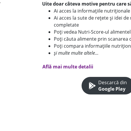
Uite doar câteva motive pentru care să
Ai acces la informațiile nutriționa
Ai acces la sute de rețete și idei d
completate
Poți vedea Nutri-Score-ul alimente
Poți căuta alimente prin scanarea 
Poți compara informațiile nutrițion
și multe multe altele...
Află mai multe detalii
Descarcă din
Google Play