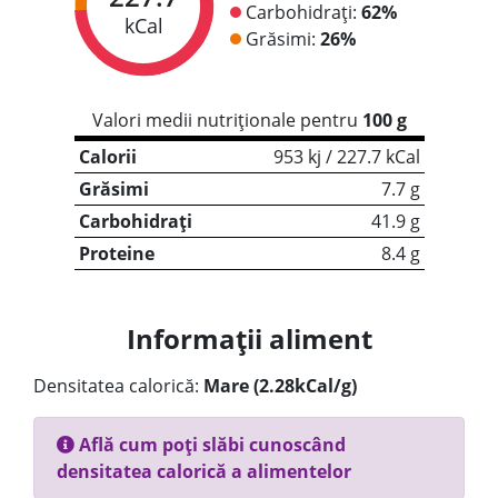
Carbohidrați:
62%
kCal
Grăsimi:
26%
Valori medii nutriționale pentru
100 g
Calorii
953 kj / 227.7 kCal
Grăsimi
7.7 g
Carbohidrați
41.9 g
Proteine
8.4 g
Informații aliment
Densitatea calorică:
Mare (2.28kCal/g)
Află cum poți slăbi cunoscând
densitatea calorică a alimentelor