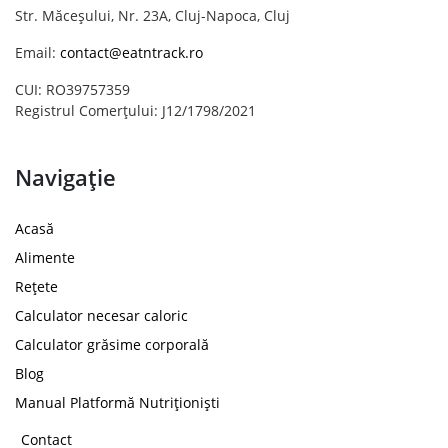
Str. Măceșului, Nr. 23A, Cluj-Napoca, Cluj
Email:
contact@eatntrack.ro
CUI: RO39757359
Registrul Comerțului: J12/1798/2021
Navigație
Acasă
Alimente
Rețete
Calculator necesar caloric
Calculator grăsime corporală
Blog
Manual Platformă Nutriționiști
Contact