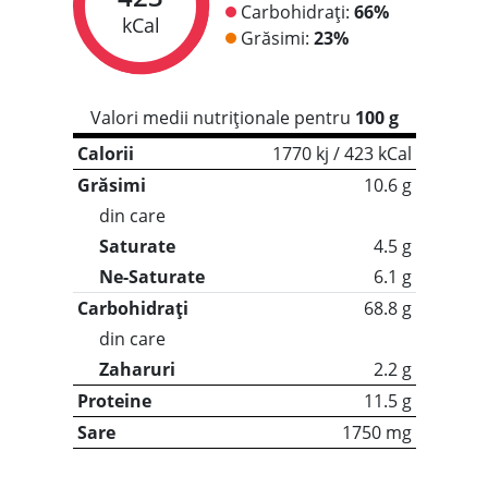
Carbohidrați:
66%
kCal
Grăsimi:
23%
Valori medii nutriționale pentru
100 g
Calorii
1770 kj / 423 kCal
Grăsimi
10.6 g
din care
Saturate
4.5 g
Ne-Saturate
6.1 g
Carbohidrați
68.8 g
din care
Zaharuri
2.2 g
Proteine
11.5 g
Sare
1750 mg