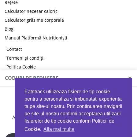
Rețete
Calculator necesar caloric
Calculator grăsime corporală
Blog
Manual Platformă Nutriționiști
Contact
Termeni și condiții
Politica Cookie
Politica de confidențialitate
×
CODURI DE REDUCERE
Eatntrack utilizeaza fisiere de tip cookie
MYPROTEIN
pentru a personaliza si imbunatati experienta
ta pe site-ul nostru. Prin continuarea navigarii
pe site-ul nostru confirmi acceptarea utilizarii
Ai
40%
reducere la orice comandă folosind codul
fisierelor de tip cookie conform Politicii de
EATTRACK
Cookie.
Afla mai multe