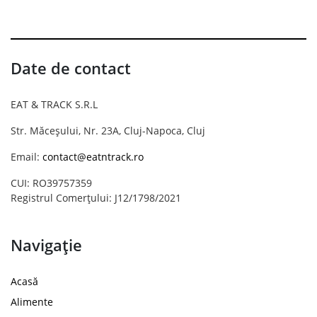
Date de contact
EAT & TRACK S.R.L
Str. Măceșului, Nr. 23A, Cluj-Napoca, Cluj
Email:
contact@eatntrack.ro
CUI: RO39757359
Registrul Comerțului: J12/1798/2021
Navigație
Acasă
Alimente