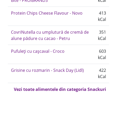
Bite - PRO!BRANDS
kCal
Protein Chips Cheese Flavour - Novo
413
kCal
CovriNutella cu umplutură de cremă de
351
alune pădure cu cacao - Petru
kCal
Pufuleți cu cașcaval - Croco
603
kCal
Grisine cu rozmarin - Snack Day (Lidl)
422
kCal
Vezi toate alimentele din categoria Snackuri