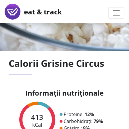
eat & track
Calorii Grisine Circus
Informații nutriționale
Proteine:
12%
413
Carbohidrați:
79%
kCal
Grăsimi:
9%