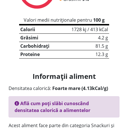
Valori medii nutriționale pentru
100 g
Calorii
1728 kj / 413 kCal
Grăsimi
4.2 g
Carbohidrați
81.5 g
Proteine
12.3 g
Informații aliment
Densitatea calorică:
Foarte mare (4.13kCal/g)
Află cum poți slăbi cunoscând
densitatea calorică a alimentelor
Acest aliment face parte din categoria Snackuri și