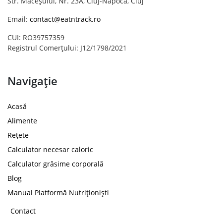
Str. Măceșului, Nr. 23A, Cluj-Napoca, Cluj
Email:
contact@eatntrack.ro
CUI: RO39757359
Registrul Comerțului: J12/1798/2021
Navigație
Acasă
Alimente
Rețete
Calculator necesar caloric
Calculator grăsime corporală
Blog
Manual Platformă Nutriționiști
Contact