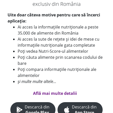
exclusiv din România
Uite doar câteva motive pentru care să încerci
aplicația:
Ai acces la informațiile nutriționale a peste
35.000 de alimente din România
Ai acces la sute de rețete și idei de mese cu
informațiile nutriționale gata completate
Poți vedea Nutri-Score-ul alimentelor
Poți căuta alimente prin scanarea codului de
bare
Poți compara informațiile nutriționale ale
alimentelor
și multe multe altele...
Află mai multe detalii
Descarcă din
Descarcă din
Google Play
App Store