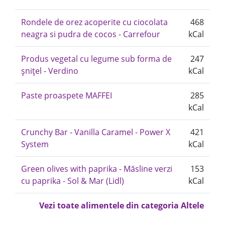
Rondele de orez acoperite cu ciocolata
468
neagra si pudra de cocos - Carrefour
kCal
Produs vegetal cu legume sub forma de
247
șnițel - Verdino
kCal
Paste proaspete MAFFEI
285
kCal
Crunchy Bar - Vanilla Caramel - Power X
421
System
kCal
Green olives with paprika - Măsline verzi
153
cu paprika - Sol & Mar (Lidl)
kCal
Vezi toate alimentele din categoria Altele