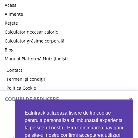
Acasă
Alimente
Rețete
Calculator necesar caloric
Calculator grăsime corporală
Blog
Manual Platformă Nutriționiști
Contact
Termeni și condiții
Politica Cookie
Politica de confidențialitate
×
CODURI DE REDUCERE
Eatntrack utilizeaza fisiere de tip cookie
MYPROTEIN
pentru a personaliza si imbunatati experienta
ta pe site-ul nostru. Prin continuarea navigarii
pe site-ul nostru confirmi acceptarea utilizarii