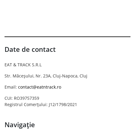
Date de contact
EAT & TRACK S.R.L
Str. Măceșului, Nr. 23A, Cluj-Napoca, Cluj
Email:
contact@eatntrack.ro
CUI: RO39757359
Registrul Comerțului: J12/1798/2021
Navigație