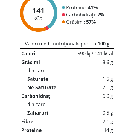
Proteine:
41%
141
Carbohidrați:
2%
kCal
Grăsimi:
57%
Valori medii nutriționale pentru
100 g
Calorii
590 kj / 141 kCal
Grăsimi
8.6 g
din care
Saturate
1.5 g
Ne-Saturate
7.1 g
Carbohidrați
0.6 g
din care
Zaharuri
0.5 g
Fibre
2.1 g
Proteine
14 g