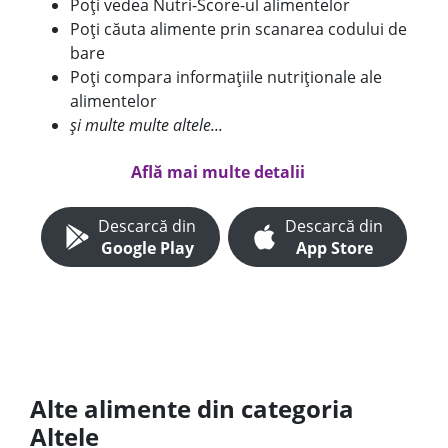
Poți vedea Nutri-Score-ul alimentelor
Poți căuta alimente prin scanarea codului de
bare
Poți compara informațiile nutriționale ale
alimentelor
și multe multe altele...
Află mai multe detalii
Descarcă din
Descarcă din
Google Play
App Store
Alte alimente din categoria
Altele