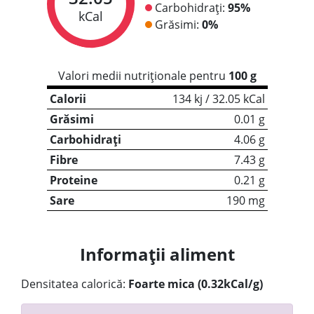
Carbohidrați:
95%
kCal
Grăsimi:
0%
Valori medii nutriționale pentru
100 g
Calorii
134 kj / 32.05 kCal
Grăsimi
0.01 g
Carbohidrați
4.06 g
Fibre
7.43 g
Proteine
0.21 g
Sare
190 mg
Informații aliment
Densitatea calorică:
Foarte mica (0.32kCal/g)