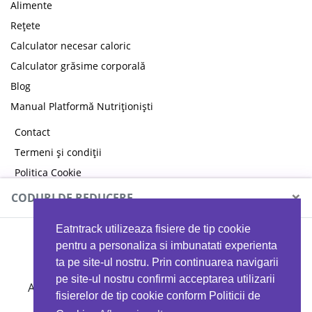
Alimente
Rețete
Calculator necesar caloric
Calculator grăsime corporală
Blog
Manual Platformă Nutriționiști
Contact
Termeni și condiții
Politica Cookie
Politica de confidențialitate
×
CODURI DE REDUCERE
Eatntrack utilizeaza fisiere de tip cookie
MYPROTEIN
pentru a personaliza si imbunatati experienta
ta pe site-ul nostru. Prin continuarea navigarii
pe site-ul nostru confirmi acceptarea utilizarii
Ai
40%
reducere la orice comandă folosind codul
fisierelor de tip cookie conform Politicii de
EATTRACK