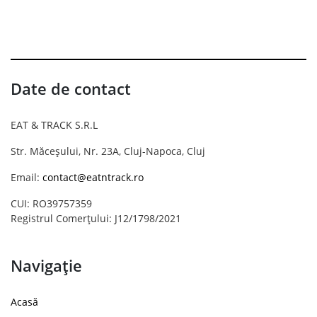
Date de contact
EAT & TRACK S.R.L
Str. Măceșului, Nr. 23A, Cluj-Napoca, Cluj
Email:
contact@eatntrack.ro
CUI: RO39757359
Registrul Comerțului: J12/1798/2021
Navigație
Acasă