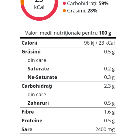
Carbohidrați:
59%
kCal
Grăsimi:
28%
Valori medii nutriționale pentru
100 g
Calorii
96 kj / 23 kCal
Grăsimi
0.5 g
din care
Saturate
0.2 g
Ne-Saturate
0.3 g
Carbohidrați
2.3 g
din care
Zaharuri
0.5 g
Fibre
1.6 g
Proteine
0.5 g
Sare
2400 mg