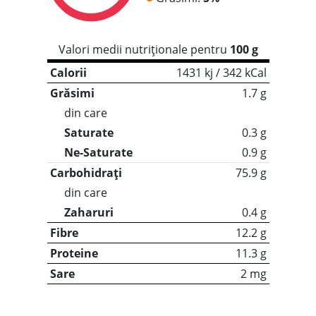
Valori medii nutriționale pentru
100 g
Calorii
1431 kj / 342 kCal
Grăsimi
1.7 g
din care
Saturate
0.3 g
Ne-Saturate
0.9 g
Carbohidrați
75.9 g
din care
Zaharuri
0.4 g
Fibre
12.2 g
Proteine
11.3 g
Sare
2 mg