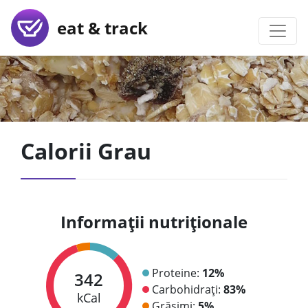
eat & track
Calorii Grau
Informații nutriționale
Proteine:
12%
342
Carbohidrați:
83%
kCal
Grăsimi:
5%