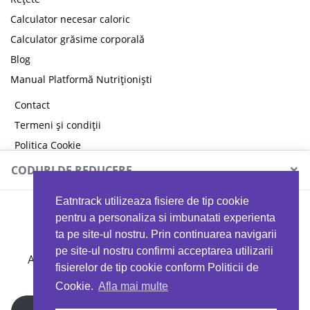
Calculator necesar caloric
Calculator grăsime corporală
Blog
Manual Platformă Nutriționiști
Contact
Termeni și condiții
Politica Cookie
Politica de confidențialitate
×
CODURI DE REDUCERE
Eatntrack utilizeaza fisiere de tip cookie
MYPROTEIN
pentru a personaliza si imbunatati experienta
ta pe site-ul nostru. Prin continuarea navigarii
pe site-ul nostru confirmi acceptarea utilizarii
Ai
40%
reducere la orice comandă folosind codul
fisierelor de tip cookie conform Politicii de
EATTRACK
Cookie.
Afla mai multe