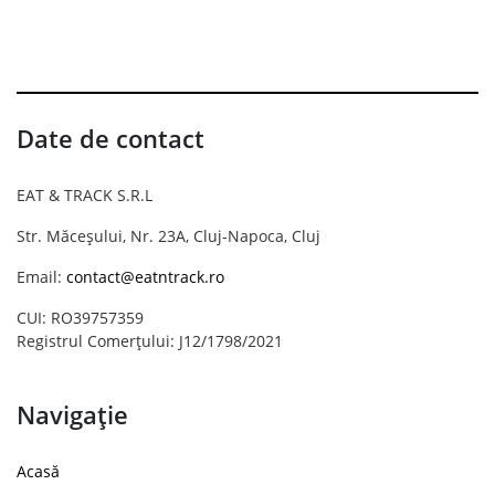
Date de contact
EAT & TRACK S.R.L
Str. Măceșului, Nr. 23A, Cluj-Napoca, Cluj
Email:
contact@eatntrack.ro
CUI: RO39757359
Registrul Comerțului: J12/1798/2021
Navigație
Acasă