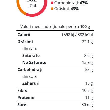
Carbohidrați:
47%
kCal
Grăsimi:
43%
Valori medii nutriționale pentru
100 g
Calorii
1598 kj / 382 kCal
Grăsimi
22.1 g
din care
Saturate
8.2 g
Ne-Saturate
13.9 g
Carbohidrați
53 g
din care
Zaharuri
16 g
Fibre
10.5 g
Proteine
11 g
Sare
80 mg