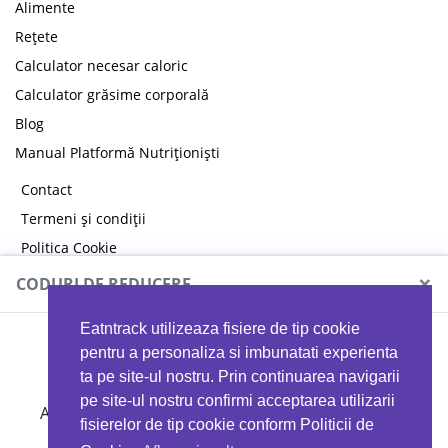
Alimente
Rețete
Calculator necesar caloric
Calculator grăsime corporală
Blog
Manual Platformă Nutriționiști
Contact
Termeni și condiții
Politica Cookie
Politica de confidențialitate
×
CODURI DE REDUCERE
Eatntrack utilizeaza fisiere de tip cookie
MYPROTEIN
pentru a personaliza si imbunatati experienta
ta pe site-ul nostru. Prin continuarea navigarii
pe site-ul nostru confirmi acceptarea utilizarii
Ai
40%
reducere la orice comandă folosind codul
fisierelor de tip cookie conform Politicii de
EATTRACK