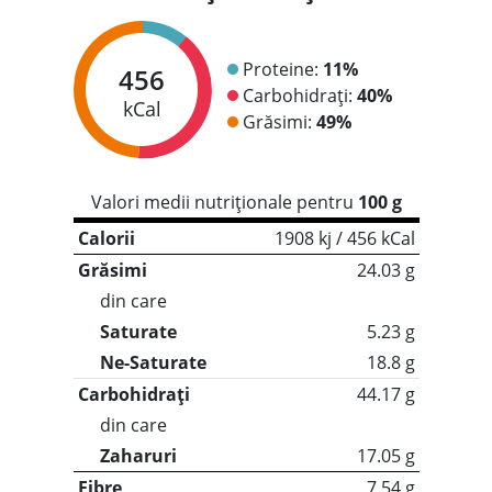
Proteine:
11%
456
Carbohidrați:
40%
kCal
Grăsimi:
49%
Valori medii nutriționale pentru
100 g
Calorii
1908 kj / 456 kCal
Grăsimi
24.03 g
din care
Saturate
5.23 g
Ne-Saturate
18.8 g
Carbohidrați
44.17 g
din care
Zaharuri
17.05 g
Fibre
7.54 g