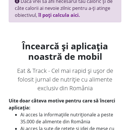
Dacă vrei să afli necesarul tău caloric și de
câte calorii ai nevoie zilnic pentru a-ți atinge
obiectivul,
îl poți calcula aici.
Încearcă și aplicația
noastră de mobil
Eat & Track - Cel mai rapid și ușor de
folosit jurnal de nutriție cu alimente
exclusiv din România
Uite doar câteva motive pentru care să încerci
aplicația:
Ai acces la informațiile nutriționale a peste
35.000 de alimente din România
Ai acces la sute de rețete și idei de mese cu