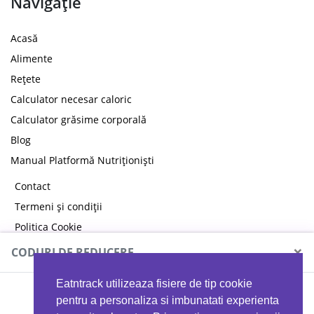
Navigație
Acasă
Alimente
Rețete
Calculator necesar caloric
Calculator grăsime corporală
Blog
Manual Platformă Nutriționiști
Contact
Termeni și condiții
Politica Cookie
Politica de confidențialitate
×
CODURI DE REDUCERE
Eatntrack utilizeaza fisiere de tip cookie
MYPROTEIN
pentru a personaliza si imbunatati experienta