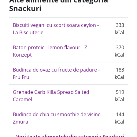
Snackuri
Biscuiti vegani cu scortisoara ceylon -
333
La Biscuiterie
kCal
Baton proteic - lemon flavour - Z
370
Konzept
kCal
Budinca de ovaz cu fructe de padure -
183
Fru Fru
kCal
Grenade Carb Killa Spread Salted
519
Caramel
kCal
Budinca de chia cu smoothie de visine -
144
Zmura
kCal
Vezi toate alimentele din categoria Snackuri