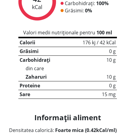
Carbohidrați:
100%
kCal
Grăsimi:
0%
Valori medii nutriționale pentru
100 ml
Calorii
176 kj / 42 kCal
Grăsimi
0 g
Carbohidrați
10 g
din care
Zaharuri
10 g
Proteine
0 g
Sare
15 mg
Informații aliment
Densitatea calorică:
Foarte mica (0.42kCal/ml)