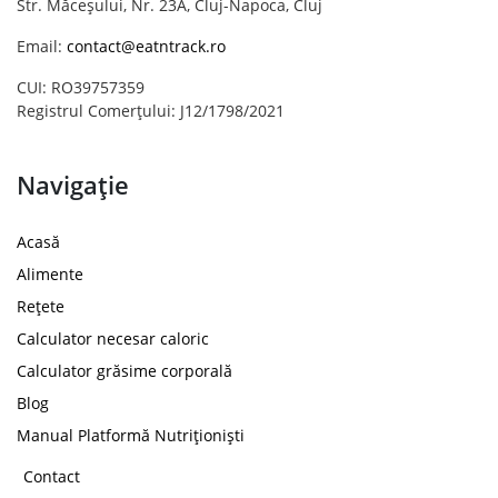
Str. Măceșului, Nr. 23A, Cluj-Napoca, Cluj
Email:
contact@eatntrack.ro
CUI: RO39757359
Registrul Comerțului: J12/1798/2021
Navigație
Acasă
Alimente
Rețete
Calculator necesar caloric
Calculator grăsime corporală
Blog
Manual Platformă Nutriționiști
Contact