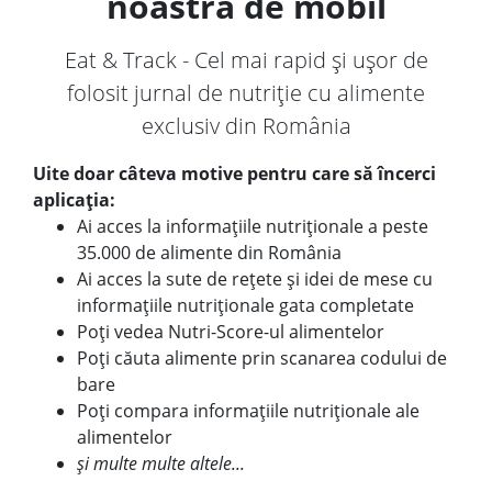
noastră de mobil
Eat & Track - Cel mai rapid și ușor de
folosit jurnal de nutriție cu alimente
exclusiv din România
Uite doar câteva motive pentru care să încerci
aplicația:
Ai acces la informațiile nutriționale a peste
35.000 de alimente din România
Ai acces la sute de rețete și idei de mese cu
informațiile nutriționale gata completate
Poți vedea Nutri-Score-ul alimentelor
Poți căuta alimente prin scanarea codului de
bare
Poți compara informațiile nutriționale ale
alimentelor
și multe multe altele...