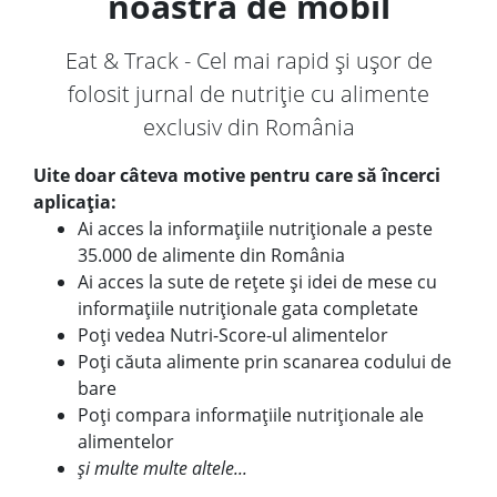
noastră de mobil
Eat & Track - Cel mai rapid și ușor de
folosit jurnal de nutriție cu alimente
exclusiv din România
Uite doar câteva motive pentru care să încerci
aplicația:
Ai acces la informațiile nutriționale a peste
35.000 de alimente din România
Ai acces la sute de rețete și idei de mese cu
informațiile nutriționale gata completate
Poți vedea Nutri-Score-ul alimentelor
Poți căuta alimente prin scanarea codului de
bare
Poți compara informațiile nutriționale ale
alimentelor
și multe multe altele...