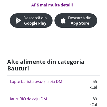
Află mai multe detalii
Descarcă din
Descarcă din
Google Play
App Store
Alte alimente din categoria
Bauturi
Lapte barista ovăz și soia DM
55
kCal
Iaurt BIO de caju DM
89
kCal