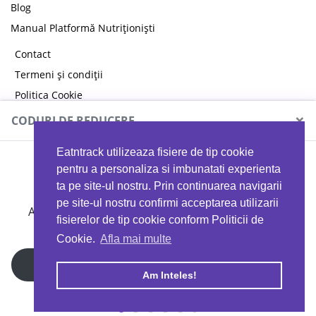
Blog
Manual Platformă Nutriționiști
Contact
Termeni și condiții
Politica Cookie
Politica de confidențialitate
×
CODURI DE REDUCERE
Eatntrack utilizeaza fisiere de tip cookie
MYPROTEIN
pentru a personaliza si imbunatati experienta
ta pe site-ul nostru. Prin continuarea navigarii
pe site-ul nostru confirmi acceptarea utilizarii
Ai
40%
reducere la orice comandă folosind codul
fisierelor de tip cookie conform Politicii de
EATTRACK
Cookie.
Afla mai multe
Profită acum
Am Inteles!
Copyright © 2026 EAT & TRACK S.R.L