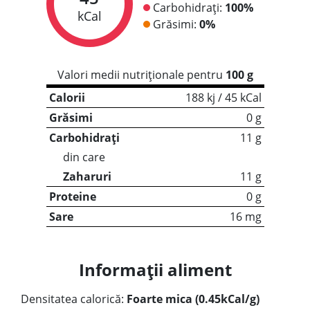
Carbohidrați:
100%
kCal
Grăsimi:
0%
Valori medii nutriționale pentru
100 g
Calorii
188 kj / 45 kCal
Grăsimi
0 g
Carbohidrați
11 g
din care
Zaharuri
11 g
Proteine
0 g
Sare
16 mg
Informații aliment
Densitatea calorică:
Foarte mica (0.45kCal/g)