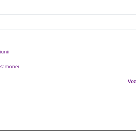
iunii
e Ramonei
Vez