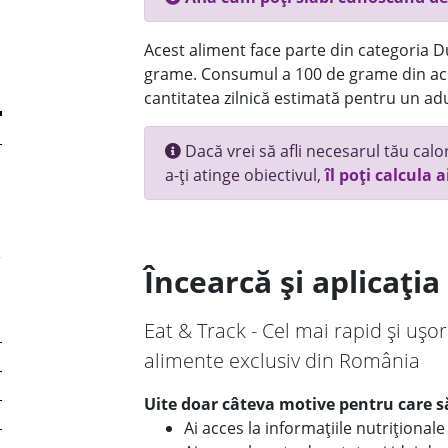
Acest aliment face parte din categoria Dul
grame. Consumul a 100 de grame din ace
cantitatea zilnică estimată pentru un adu
Dacă vrei să afli necesarul tău calori
a-ți atinge obiectivul,
îl poți calcula a
Încearcă și aplicați
Eat & Track - Cel mai rapid și ușor
alimente exclusiv din România
Uite doar câteva motive pentru care să
Ai acces la informațiile nutriționa