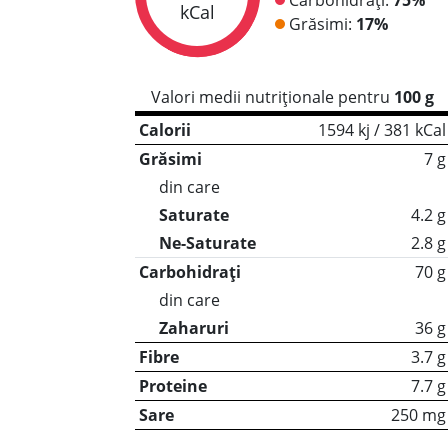
kCal
Grăsimi:
17%
Valori medii nutriționale pentru
100 g
Calorii
1594 kj / 381 kCal
Grăsimi
7 g
din care
Saturate
4.2 g
Ne-Saturate
2.8 g
Carbohidrați
70 g
din care
Zaharuri
36 g
Fibre
3.7 g
Proteine
7.7 g
Sare
250 mg