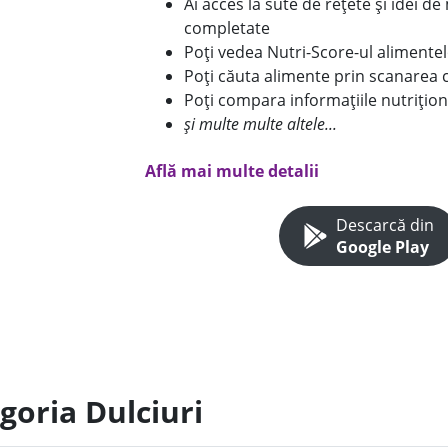
Ai acces la sute de rețete și idei d
completate
Poți vedea Nutri-Score-ul alimente
Poți căuta alimente prin scanarea 
Poți compara informațiile nutrițion
și multe multe altele...
Află mai multe detalii
Descarcă din
Google Play
goria Dulciuri