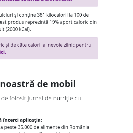
ciuri și conține 381 kilocalorii la 100 de
st produs reprezintă 19% aport caloric din
lt (2000 kCal).
c și de câte calorii ai nevoie zilnic pentru
ici.
a noastră de mobil
 de folosit jurnal de nutriție cu
 încerci aplicația:
le a peste 35.000 de alimente din România