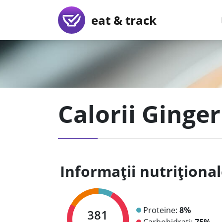
eat & track
Calorii Ginge
Informații nutriționa
Proteine:
8%
381
Carbohidrați:
75%