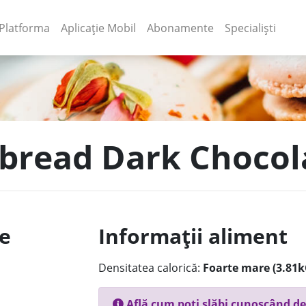
(current)
(current)
Platforma
Aplicație Mobil
Abonamente
Specialiști
rbread Dark Chocol
le
Informații aliment
Densitatea calorică:
Foarte mare (3.81k
Află cum poți slăbi cunoscând de