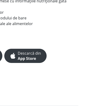
e mese cu informațiile nutriționale gata
lor
codului de bare
ale ale alimentelor
Descarcă din
App Store