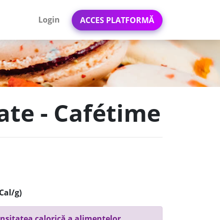
Login
ACCES PLATFORMĂ
ate - Cafétime
Cal/g)
nsitatea calorică a alimentelor