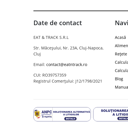
Date de contact
Navi
EAT & TRACK S.R.L
Acasă
Alimen
Str. Măceșului, Nr. 23A, Cluj-Napoca,
Cluj
Rețete
Calcul
Email:
contact@eatntrack.ro
Calcul
CUI: RO39757359
Blog
Registrul Comerțului: J12/1798/2021
Manual