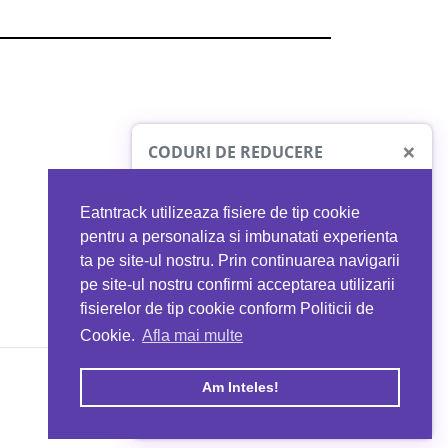
×
CODURI DE REDUCERE
Eatntrack utilizeaza fisiere de tip cookie
O41
MYPROTEIN
pentru a personaliza si imbunatati experienta
ta pe site-ul nostru. Prin continuarea navigarii
 orice comandă
Ai
40%
reducere la orice comandă
pe site-ul nostru confirmi acceptarea utilizarii
EATNTRACK
folosind codul
EATTRACK
fisierelor de tip cookie conform Politicii de
Cookie.
Afla mai multe
acum
Profită acum
Am Inteles!
Copyright © 2026 EAT & TRACK S.R.L