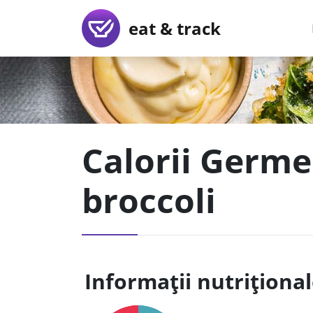
eat & track
Calorii Germen
broccoli
Informații nutriționa