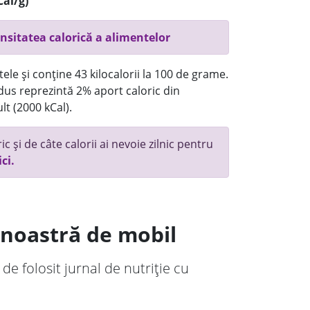
Cal/g)
nsitatea calorică a alimentelor
ele și conține 43 kilocalorii la 100 de grame.
us reprezintă 2% aport caloric din
lt (2000 kCal).
c și de câte calorii ai nevoie zilnic pentru
ici.
a noastră de mobil
 de folosit jurnal de nutriție cu