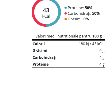
Proteine:
50%
43
Carbohidrați:
50%
kCal
Grăsimi:
0%
Valori medii nutriționale pentru
100 g
Calorii
180 kj / 43 kCal
Grăsimi
0 g
Carbohidrați
4 g
Proteine
4 g