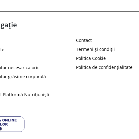
gație
Contact
Termeni și condiții
te
Politica Cookie
Politica de confidențialitate
ator necesar caloric
PROT
ator grăsime corporală
Ai
10%
reducere la
folosind codul
 Platformă Nutriționiști
Profită 