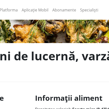
(current)
(current)
Platforma
Aplicație Mobil
Abonamente
Specialiști
i de lucernă, varză
le
Informații aliment