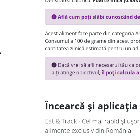
Densitatea calorică:
Foarte mica (0.43k
Află cum poți slăbi cunoscând de
Acest aliment face parte din categoria Alt
Consumul a 100 de grame din acest prod
cantitatea zilnică estimată pentru un adu
Dacă vrei să afli necesarul tău calori
a-ți atinge obiectivul,
îl poți calcula a
Încearcă și aplicați
Eat & Track - Cel mai rapid și ușor
alimente exclusiv din România