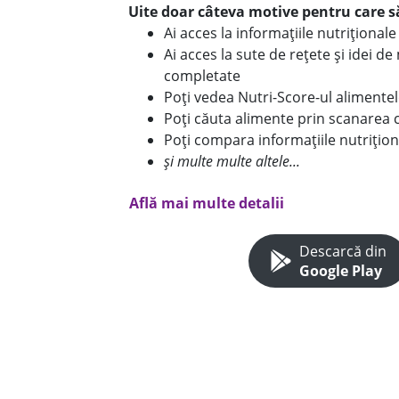
Uite doar câteva motive pentru care să
Ai acces la informațiile nutriționa
Ai acces la sute de rețete și idei d
completate
Poți vedea Nutri-Score-ul alimente
Poți căuta alimente prin scanarea 
Poți compara informațiile nutrițion
și multe multe altele...
Află mai multe detalii
Descarcă din
Google Play