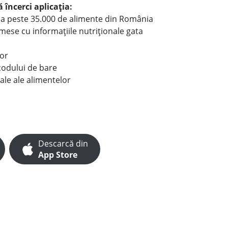
 încerci aplicația:
le a peste 35.000 de alimente din România
e mese cu informațiile nutriționale gata
lor
codului de bare
ale ale alimentelor
Descarcă din
App Store