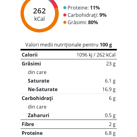
Proteine:
11%
262
Carbohidrați:
9%
kCal
Grăsimi:
80%
Valori medii nutriționale pentru
100 g
Calorii
1096 kj / 262 kCal
Grăsimi
23 g
din care
Saturate
6.1 g
Ne-Saturate
16.9 g
Carbohidrați
6 g
din care
Zaharuri
0.5 g
Fibre
2 g
Proteine
6.8 g