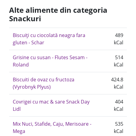
Alte alimente din categoria
Snackuri
Biscuiți cu ciocolată neagra fara
489
gluten - Schar
kCal
Grisine cu susan - Flutes Sesam -
514
Roland
kCal
Biscuiti de ovaz cu fructoza
424.8
(Vyrobnyk Plyus)
kCal
Covrigei cu mac & sare Snack Day
404
Lidl
kCal
Mix Nuci, Stafide, Caju, Merisoare -
535
Mega
kCal