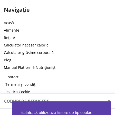
Navigație
Acasă
Alimente
Rețete
Calculator necesar caloric
Calculator grăsime corporală
Blog
Manual Platformă Nutriționiști
Contact
Termeni și condiții
Politica Cookie
Politica de confidențialitate
×
CODURI DE REDUCERE
Eatntrack utilizeaza fisiere de tip cookie