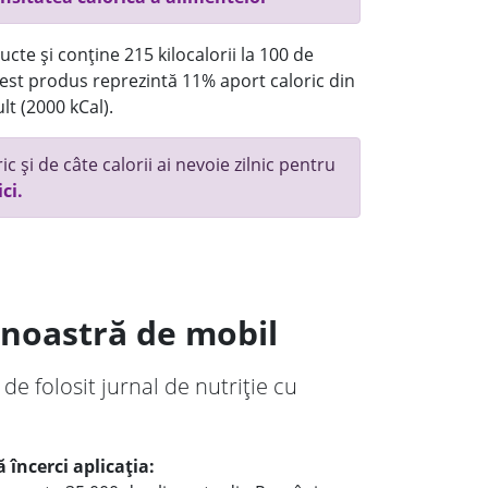
cte și conține 215 kilocalorii la 100 de
st produs reprezintă 11% aport caloric din
lt (2000 kCal).
c și de câte calorii ai nevoie zilnic pentru
ici.
a noastră de mobil
 de folosit jurnal de nutriție cu
 încerci aplicația: