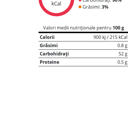
kCal
Grăsimi:
3%
Valori medii nutriționale pentru
100 g
Calorii
900 kj / 215 kCal
Grăsimi
0.8 g
Carbohidrați
52 g
Proteine
0.5 g