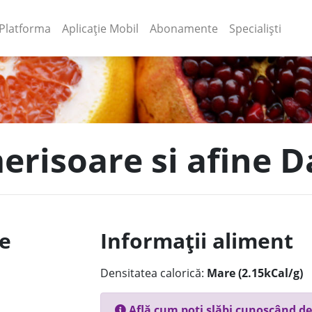
(current)
(current)
Platforma
Aplicație Mobil
Abonamente
Specialiști
erisoare si afine D
le
Informații aliment
Densitatea calorică:
Mare (2.15kCal/g)
Află cum poți slăbi cunoscând de