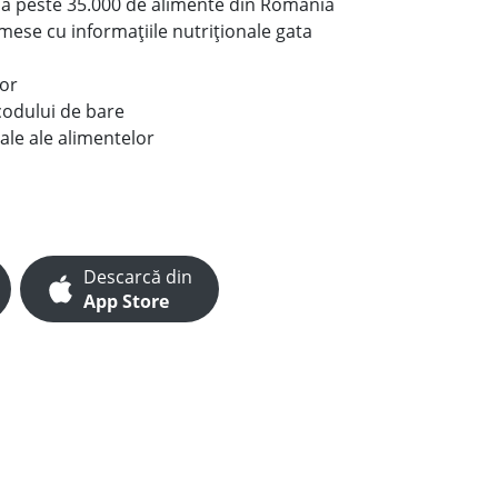
le a peste 35.000 de alimente din România
e mese cu informațiile nutriționale gata
lor
codului de bare
ale ale alimentelor
Descarcă din
App Store