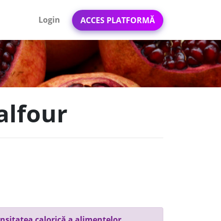
Login
ACCES PLATFORMĂ
alfour
nsitatea calorică a alimentelor