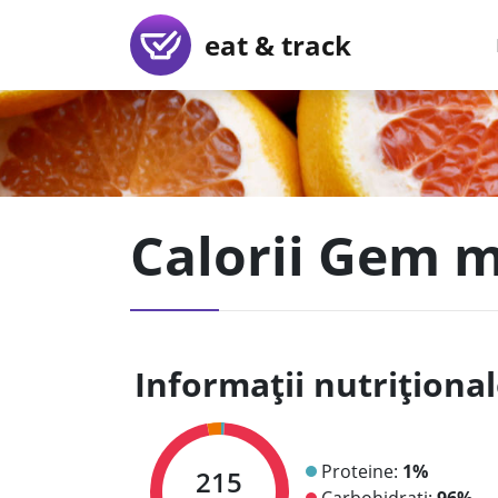
eat & track
Calorii Gem m
Informații nutriționa
Proteine:
1%
215
Carbohidrați:
96%