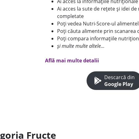
Ai acces la informațiile nutriționa
Ai acces la sute de rețete și idei d
completate
Poți vedea Nutri-Score-ul alimente
Poți căuta alimente prin scanarea 
Poți compara informațiile nutrițion
și multe multe altele...
Află mai multe detalii
Descarcă din
Google Play
egoria Fructe