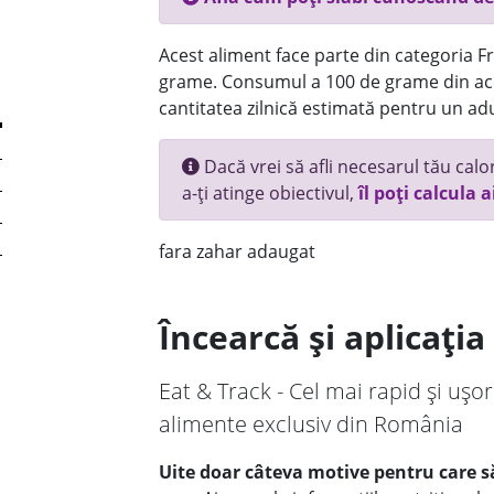
Acest aliment face parte din categoria Fru
grame. Consumul a 100 de grame din ace
cantitatea zilnică estimată pentru un adu
Dacă vrei să afli necesarul tău calori
a-ți atinge obiectivul,
îl poți calcula a
fara zahar adaugat
Încearcă și aplicați
Eat & Track - Cel mai rapid și ușor
alimente exclusiv din România
Uite doar câteva motive pentru care să