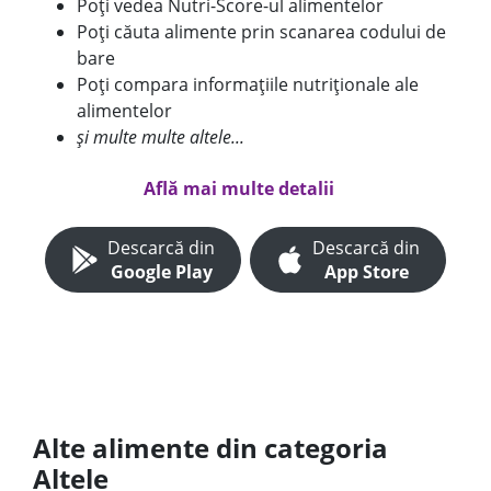
Poți vedea Nutri-Score-ul alimentelor
Poți căuta alimente prin scanarea codului de
bare
Poți compara informațiile nutriționale ale
alimentelor
și multe multe altele...
Află mai multe detalii
Descarcă din
Descarcă din
Google Play
App Store
Alte alimente din categoria
Altele