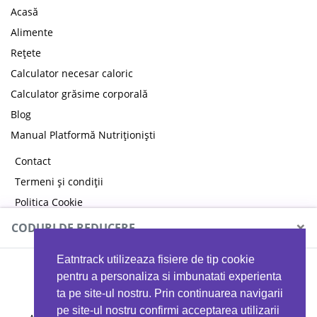
Acasă
Alimente
Rețete
Calculator necesar caloric
Calculator grăsime corporală
Blog
Manual Platformă Nutriționiști
Contact
Termeni și condiții
Politica Cookie
Politica de confidențialitate
×
CODURI DE REDUCERE
Eatntrack utilizeaza fisiere de tip cookie
MYPROTEIN
pentru a personaliza si imbunatati experienta
ta pe site-ul nostru. Prin continuarea navigarii
pe site-ul nostru confirmi acceptarea utilizarii