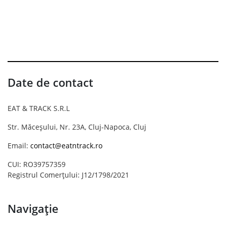
Date de contact
EAT & TRACK S.R.L
Str. Măceșului, Nr. 23A, Cluj-Napoca, Cluj
Email:
contact@eatntrack.ro
CUI: RO39757359
Registrul Comerțului: J12/1798/2021
Navigație