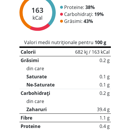
Proteine:
38%
163
Carbohidrați:
19%
kCal
Grăsimi:
43%
Valori medii nutriționale pentru
100 g
Calorii
682 kj / 163 kCal
Grăsimi
0.2 g
din care
Saturate
0.1 g
Ne-Saturate
0.1 g
Carbohidrați
0.2 g
din care
Zaharuri
39.4 g
Fibre
1.1 g
Proteine
0.4 g