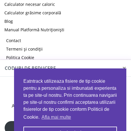
Calculator necesar caloric
Calculator grăsime corporală
Blog
Manual Platformă Nutriționiști
Contact
Termeni și condiții
Politica Cookie
Politica de confidențialitate
×
CODURI DE REDUCERE
Eatntrack utilizeaza fisiere de tip cookie
MYPROTEIN
pentru a personaliza si imbunatati experienta
ta pe site-ul nostru. Prin continuarea navigarii
pe site-ul nostru confirmi acceptarea utilizarii
Ai
40%
reducere la orice comandă folosind codul
fisierelor de tip cookie conform Politicii de
EATTRACK
Cookie.
Afla mai multe
Profită acum