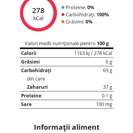
Proteine:
0%
278
Carbohidrați:
100%
kCal
Grăsimi:
0%
Valori medii nutriționale pentru
100 g
Calorii
1163 kj / 278 kCal
Grăsimi
0 g
Carbohidrați
69 g
din care
Zaharuri
37 g
Proteine
0.1 g
Sare
100 mg
Informații aliment