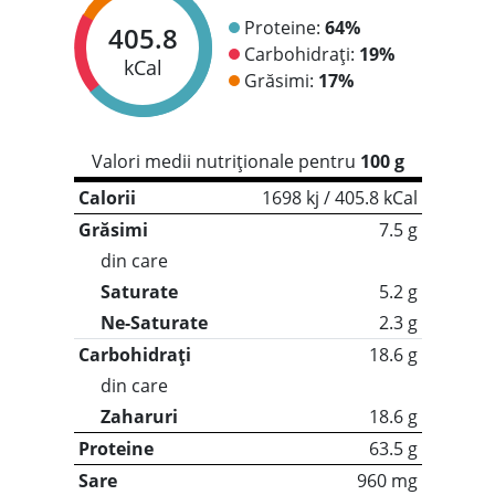
Proteine:
64%
405.8
Carbohidrați:
19%
kCal
Grăsimi:
17%
Valori medii nutriționale pentru
100 g
Calorii
1698 kj / 405.8 kCal
Grăsimi
7.5 g
din care
Saturate
5.2 g
Ne-Saturate
2.3 g
Carbohidrați
18.6 g
din care
Zaharuri
18.6 g
Proteine
63.5 g
Sare
960 mg