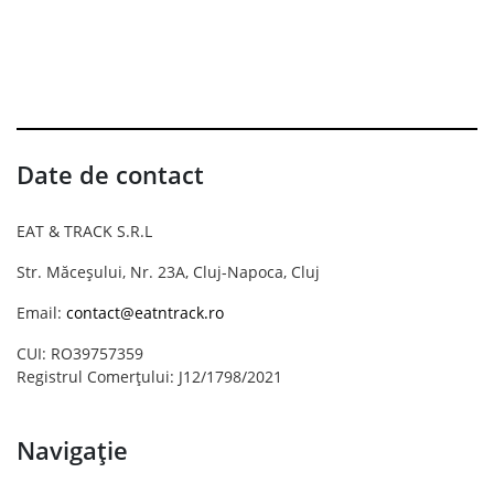
Date de contact
EAT & TRACK S.R.L
Str. Măceșului, Nr. 23A, Cluj-Napoca, Cluj
Email:
contact@eatntrack.ro
CUI: RO39757359
Registrul Comerțului: J12/1798/2021
Navigație