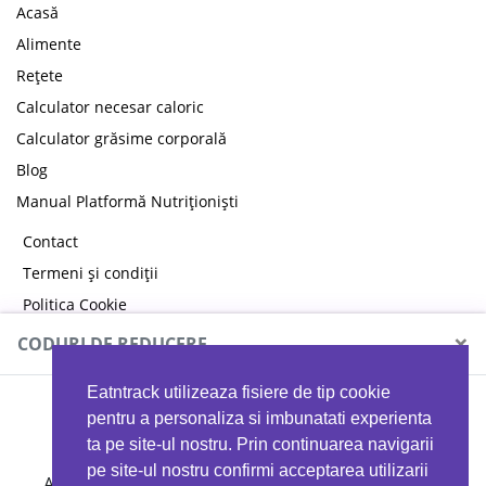
Acasă
Alimente
Rețete
Calculator necesar caloric
Calculator grăsime corporală
Blog
Manual Platformă Nutriționiști
Contact
Termeni și condiții
Politica Cookie
Politica de confidențialitate
×
CODURI DE REDUCERE
Eatntrack utilizeaza fisiere de tip cookie
MYPROTEIN
pentru a personaliza si imbunatati experienta
ta pe site-ul nostru. Prin continuarea navigarii
pe site-ul nostru confirmi acceptarea utilizarii
Ai
40%
reducere la orice comandă folosind codul