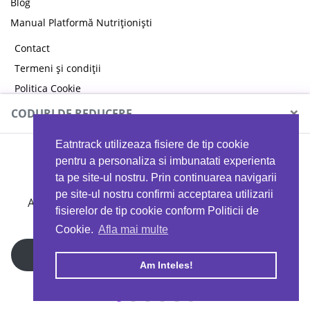
Blog
Manual Platformă Nutriționiști
Contact
Termeni și condiții
Politica Cookie
Politica de confidențialitate
×
CODURI DE REDUCERE
Eatntrack utilizeaza fisiere de tip cookie
MYPROTEIN
pentru a personaliza si imbunatati experienta
ta pe site-ul nostru. Prin continuarea navigarii
pe site-ul nostru confirmi acceptarea utilizarii
Ai
40%
reducere la orice comandă folosind codul
fisierelor de tip cookie conform Politicii de
EATTRACK
Cookie.
Afla mai multe
Profită acum
Am Inteles!
Copyright © 2026 EAT & TRACK S.R.L