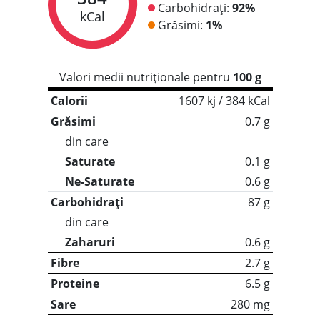
Carbohidrați:
92%
kCal
Grăsimi:
1%
Valori medii nutriționale pentru
100 g
Calorii
1607 kj / 384 kCal
Grăsimi
0.7 g
din care
Saturate
0.1 g
Ne-Saturate
0.6 g
Carbohidrați
87 g
din care
Zaharuri
0.6 g
Fibre
2.7 g
Proteine
6.5 g
Sare
280 mg