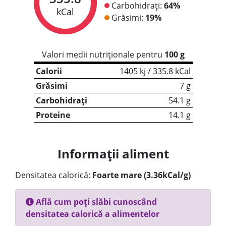
Carbohidrați:
64%
kCal
Grăsimi:
19%
Valori medii nutriționale pentru
100 g
Calorii
1405 kj / 335.8 kCal
Grăsimi
7 g
Carbohidrați
54.1 g
Proteine
14.1 g
Informații aliment
Densitatea calorică:
Foarte mare (3.36kCal/g)
Află cum poți slăbi cunoscând
densitatea calorică a alimentelor