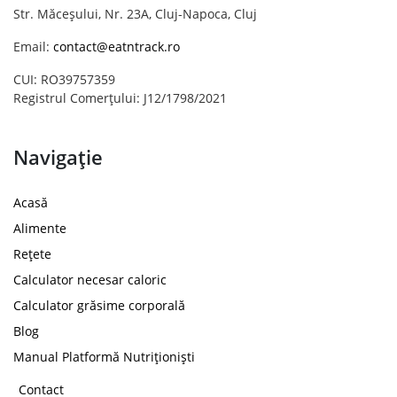
Str. Măceșului, Nr. 23A, Cluj-Napoca, Cluj
Email:
contact@eatntrack.ro
CUI: RO39757359
Registrul Comerțului: J12/1798/2021
Navigație
Acasă
Alimente
Rețete
Calculator necesar caloric
Calculator grăsime corporală
Blog
Manual Platformă Nutriționiști
Contact