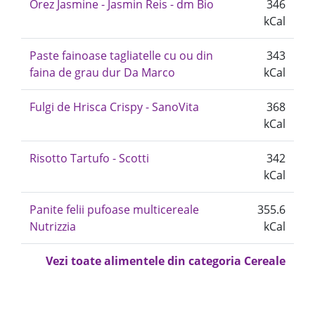
Orez Jasmine - Jasmin Reis - dm Bio
346
kCal
Paste fainoase tagliatelle cu ou din
343
faina de grau dur Da Marco
kCal
Fulgi de Hrisca Crispy - SanoVita
368
kCal
Risotto Tartufo - Scotti
342
kCal
Panite felii pufoase multicereale
355.6
Nutrizzia
kCal
Vezi toate alimentele din categoria Cereale