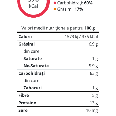
Carbohidrați:
69%
kCal
Grăsimi:
17%
Valori medii nutriționale pentru
100 g
Calorii
1573 kj / 376 kCal
Grăsimi
6.9 g
din care
Saturate
1 g
Ne-Saturate
5.9 g
Carbohidrați
63 g
din care
Zaharuri
1 g
Fibre
5 g
Proteine
13 g
Sare
10 mg