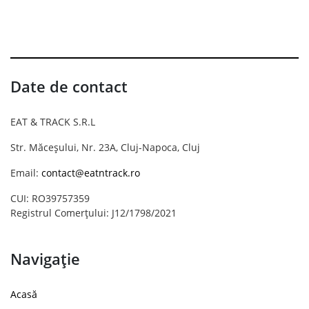
Date de contact
EAT & TRACK S.R.L
Str. Măceșului, Nr. 23A, Cluj-Napoca, Cluj
Email:
contact@eatntrack.ro
CUI: RO39757359
Registrul Comerțului: J12/1798/2021
Navigație
Acasă