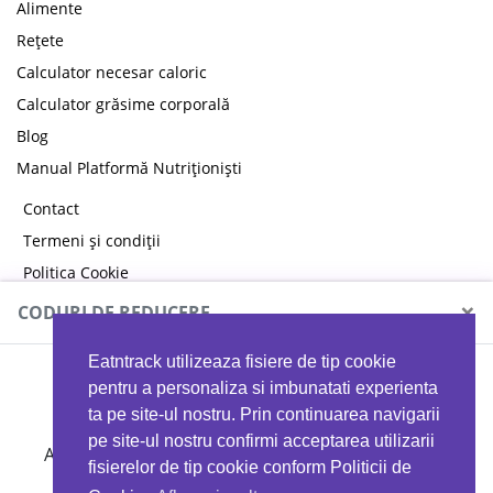
Alimente
Rețete
Calculator necesar caloric
Calculator grăsime corporală
Blog
Manual Platformă Nutriționiști
Contact
Termeni și condiții
Politica Cookie
Politica de confidențialitate
×
CODURI DE REDUCERE
Eatntrack utilizeaza fisiere de tip cookie
MYPROTEIN
pentru a personaliza si imbunatati experienta
ta pe site-ul nostru. Prin continuarea navigarii
pe site-ul nostru confirmi acceptarea utilizarii
Ai
40%
reducere la orice comandă folosind codul
fisierelor de tip cookie conform Politicii de
EATTRACK