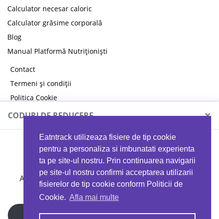
Calculator necesar caloric
Calculator grăsime corporală
Blog
Manual Platformă Nutriționiști
Contact
Termeni și condiții
Politica Cookie
Politica de confidențialitate
×
CODURI DE REDUCERE
Eatntrack utilizeaza fisiere de tip cookie
MYPROTEIN
pentru a personaliza si imbunatati experienta
ta pe site-ul nostru. Prin continuarea navigarii
pe site-ul nostru confirmi acceptarea utilizarii
Ai
40%
reducere la orice comandă folosind codul
fisierelor de tip cookie conform Politicii de
EATTRACK
Cookie.
Afla mai multe
Profită acum