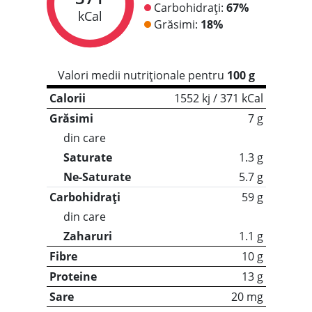
Carbohidrați:
67%
kCal
Grăsimi:
18%
Valori medii nutriționale pentru
100 g
Calorii
1552 kj / 371 kCal
Grăsimi
7 g
din care
Saturate
1.3 g
Ne-Saturate
5.7 g
Carbohidrați
59 g
din care
Zaharuri
1.1 g
Fibre
10 g
Proteine
13 g
Sare
20 mg