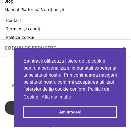
Blog
Manual Platformă Nutriționiști
Contact
Termeni și condiții
Politica Cookie
Politica de confidențialitate
×
CODURI DE REDUCERE
Eatntrack utilizeaza fisiere de tip cookie
MYPROTEIN
pentru a personaliza si imbunatati experienta
ta pe site-ul nostru. Prin continuarea navigarii
pe site-ul nostru confirmi acceptarea utilizarii
Ai
40%
reducere la orice comandă folosind codul
fisierelor de tip cookie conform Politicii de
EATTRACK
Cookie.
Afla mai multe
Profită acum
Am Inteles!
Copyright © 2026 EAT & TRACK S.R.L