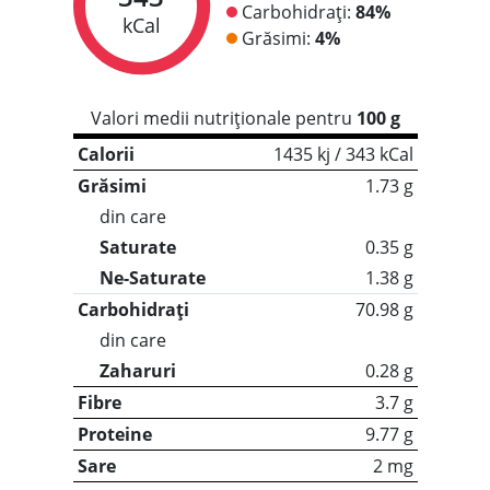
Carbohidrați:
84%
kCal
Grăsimi:
4%
Valori medii nutriționale pentru
100 g
Calorii
1435 kj / 343 kCal
Grăsimi
1.73 g
din care
Saturate
0.35 g
Ne-Saturate
1.38 g
Carbohidrați
70.98 g
din care
Zaharuri
0.28 g
Fibre
3.7 g
Proteine
9.77 g
Sare
2 mg