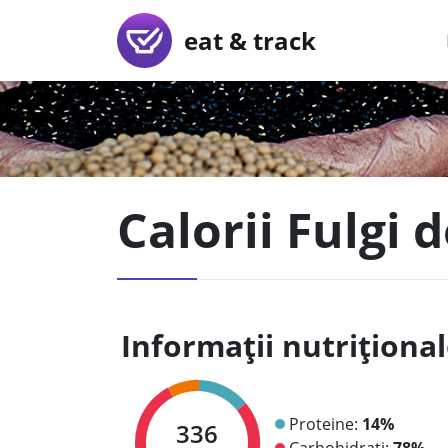
eat & track
Calorii Fulgi 
Informații nutriționa
Proteine:
14%
336
Carbohidrați:
78%