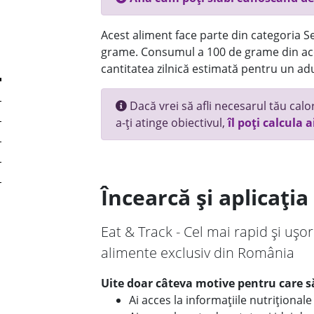
Acest aliment face parte din categoria Se
grame. Consumul a 100 de grame din ace
cantitatea zilnică estimată pentru un adu
Dacă vrei să afli necesarul tău calori
a-ți atinge obiectivul,
îl poți calcula a
Încearcă și aplicați
Eat & Track - Cel mai rapid și ușor
alimente exclusiv din România
Uite doar câteva motive pentru care să
Ai acces la informațiile nutriționa