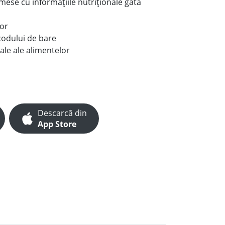
e mese cu informațiile nutriționale gata
lor
codului de bare
ale ale alimentelor
Descarcă din
App Store