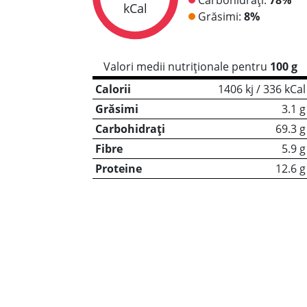
kCal
Grăsimi:
8%
Valori medii nutriționale pentru
100 g
Calorii
1406 kj / 336 kCal
Grăsimi
3.1 g
Carbohidrați
69.3 g
Fibre
5.9 g
Proteine
12.6 g