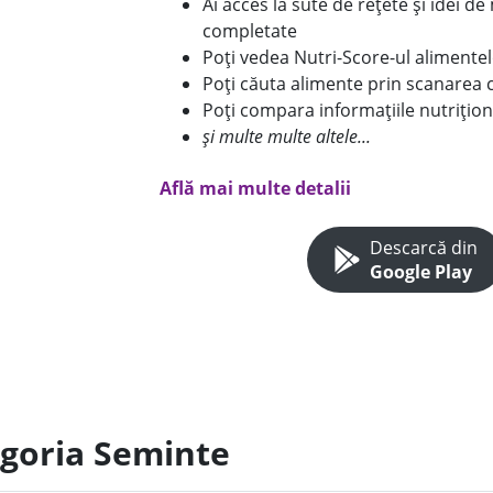
Ai acces la sute de rețete și idei d
completate
Poți vedea Nutri-Score-ul alimente
Poți căuta alimente prin scanarea 
Poți compara informațiile nutrițion
și multe multe altele...
Află mai multe detalii
Descarcă din
Google Play
egoria Seminte