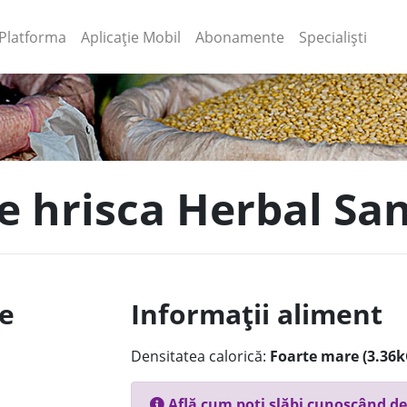
(current)
(current)
Platforma
Aplicație Mobil
Abonamente
Specialiști
de hrisca Herbal Sa
le
Informații aliment
Densitatea calorică:
Foarte mare (3.36k
Află cum poți slăbi cunoscând de