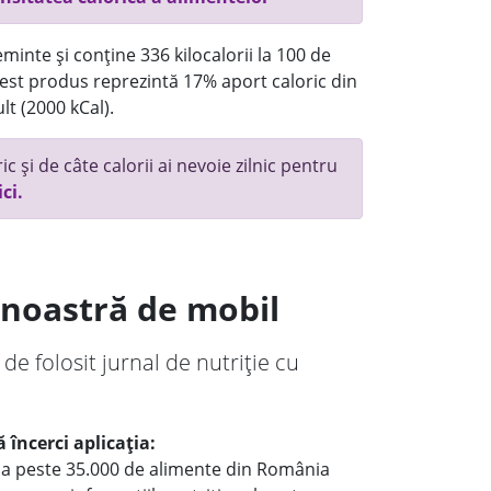
minte și conține 336 kilocalorii la 100 de
st produs reprezintă 17% aport caloric din
lt (2000 kCal).
c și de câte calorii ai nevoie zilnic pentru
ici.
a noastră de mobil
 de folosit jurnal de nutriție cu
 încerci aplicația:
le a peste 35.000 de alimente din România