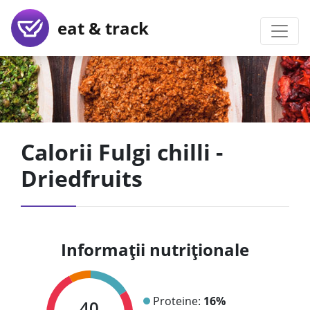
eat & track
Calorii Fulgi chilli -
Driedfruits
Informații nutriționale
Proteine:
16%
40