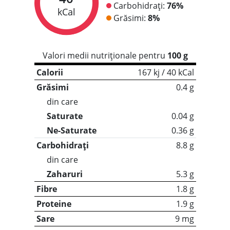
Carbohidrați:
76%
kCal
Grăsimi:
8%
Valori medii nutriționale pentru
100 g
Calorii
167 kj / 40 kCal
Grăsimi
0.4 g
din care
Saturate
0.04 g
Ne-Saturate
0.36 g
Carbohidrați
8.8 g
din care
Zaharuri
5.3 g
Fibre
1.8 g
Proteine
1.9 g
Sare
9 mg