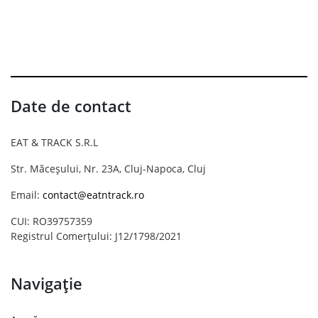
Date de contact
EAT & TRACK S.R.L
Str. Măceșului, Nr. 23A, Cluj-Napoca, Cluj
Email:
contact@eatntrack.ro
CUI: RO39757359
Registrul Comerțului: J12/1798/2021
Navigație