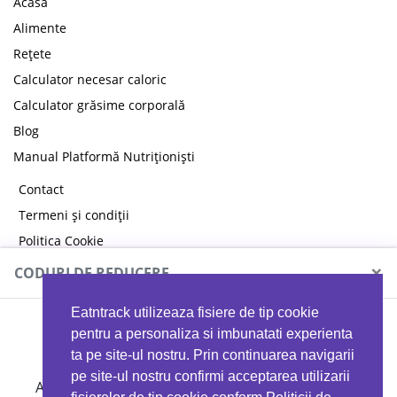
Acasă
Alimente
Rețete
Calculator necesar caloric
Calculator grăsime corporală
Blog
Manual Platformă Nutriționiști
Contact
Termeni și condiții
Politica Cookie
Politica de confidențialitate
×
CODURI DE REDUCERE
Eatntrack utilizeaza fisiere de tip cookie
MYPROTEIN
pentru a personaliza si imbunatati experienta
ta pe site-ul nostru. Prin continuarea navigarii
pe site-ul nostru confirmi acceptarea utilizarii
Ai
40%
reducere la orice comandă folosind codul