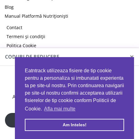
Blog
Manual Platformă Nutriționiști
Contact
Termeni și condiții
Politica Cookie
Politica de confidențialitate
×
CODURI DE REDUCERE
Eatntrack utilizeaza fisiere de tip cookie
MYPROTEIN
pentru a personaliza si imbunatati experienta
ta pe site-ul nostru. Prin continuarea navigarii
pe site-ul nostru confirmi acceptarea utilizarii
Ai
40%
reducere la orice comandă folosind codul
fisierelor de tip cookie conform Politicii de
EATTRACK
Cookie.
Afla mai multe
Profită acum
Am Inteles!
Copyright © 2026 EAT & TRACK S.R.L