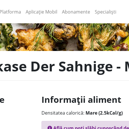
(current)
(current)
Platforma
Aplicație Mobil
Abonamente
Specialiști
hkase Der Sahnige -
le
Informații aliment
Densitatea calorică:
Mare (2.5kCal/g)
Află cum poți slăbi cunoscând de