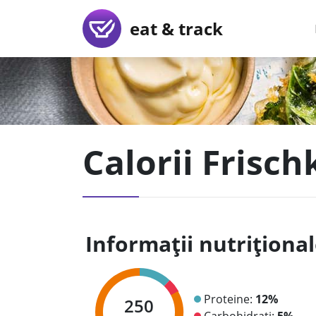
eat & track
Calorii Frisc
Informații nutriționa
Proteine:
12%
250
Carbohidrați:
5%