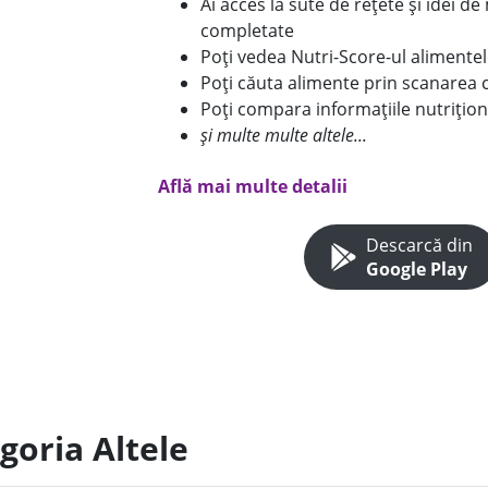
Ai acces la sute de rețete și idei d
completate
Poți vedea Nutri-Score-ul alimente
Poți căuta alimente prin scanarea 
Poți compara informațiile nutrițion
și multe multe altele...
Află mai multe detalii
Descarcă din
Google Play
goria Altele