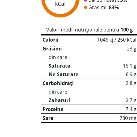
kCal
Grăsimi:
83%
Valori medii nutriționale pentru
100 g
Calorii
1046 kj / 250 kCal
Grăsimi
23 g
din care
Saturate
16.1 g
Ne-Saturate
6.9 g
Carbohidrați
2.8 g
din care
Zaharuri
2.7 g
Proteine
7.4 g
Sare
780 mg