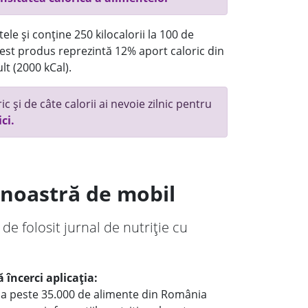
ele și conține 250 kilocalorii la 100 de
st produs reprezintă 12% aport caloric din
lt (2000 kCal).
c și de câte calorii ai nevoie zilnic pentru
ici.
a noastră de mobil
 de folosit jurnal de nutriție cu
 încerci aplicația:
le a peste 35.000 de alimente din România