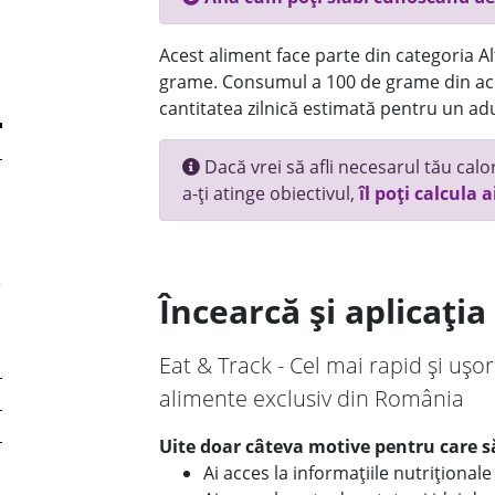
Acest aliment face parte din categoria Alt
grame. Consumul a 100 de grame din ace
cantitatea zilnică estimată pentru un adu
Dacă vrei să afli necesarul tău calori
a-ți atinge obiectivul,
îl poți calcula a
Încearcă și aplicați
Eat & Track - Cel mai rapid și ușor
alimente exclusiv din România
Uite doar câteva motive pentru care să
Ai acces la informațiile nutriționa