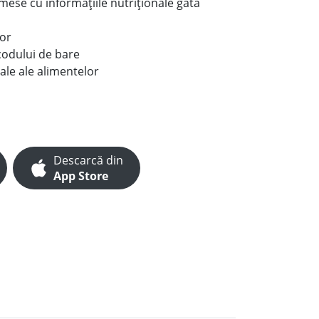
e mese cu informațiile nutriționale gata
lor
codului de bare
ale ale alimentelor
Descarcă din
App Store