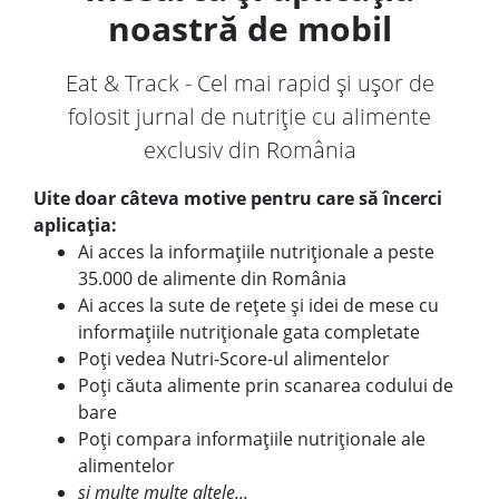
noastră de mobil
Eat & Track - Cel mai rapid și ușor de
folosit jurnal de nutriție cu alimente
exclusiv din România
Uite doar câteva motive pentru care să încerci
aplicația:
Ai acces la informațiile nutriționale a peste
35.000 de alimente din România
Ai acces la sute de rețete și idei de mese cu
informațiile nutriționale gata completate
Poți vedea Nutri-Score-ul alimentelor
Poți căuta alimente prin scanarea codului de
bare
Poți compara informațiile nutriționale ale
alimentelor
și multe multe altele...