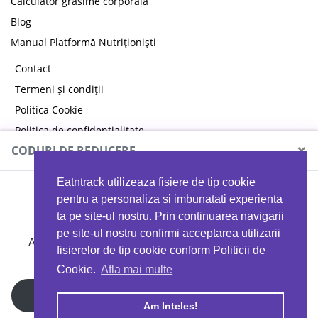
Calculator grăsime corporală
Blog
Manual Platformă Nutriționiști
Contact
Termeni și condiții
Politica Cookie
Politica de confidențialitate
×
CODURI DE REDUCERE
Eatntrack utilizeaza fisiere de tip cookie
MYPROTEIN
pentru a personaliza si imbunatati experienta
ta pe site-ul nostru. Prin continuarea navigarii
pe site-ul nostru confirmi acceptarea utilizarii
Ai
40%
reducere la orice comandă folosind codul
fisierelor de tip cookie conform Politicii de
EATTRACK
Cookie.
Afla mai multe
Profită acum
Copyright © 2026 EAT & TRACK S.R.L
Am Inteles!