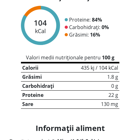
Proteine:
84%
104
Carbohidrați:
0%
kCal
Grăsimi:
16%
Valori medii nutriționale pentru
100 g
Calorii
435 kj / 104 kCal
Grăsimi
1.8 g
Carbohidrați
0 g
Proteine
22 g
Sare
130 mg
Informații aliment