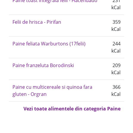
Pâine toast integrală felii - Hacendado
231
kCal
Felii de hrisca - Pirifan
359
kCal
Paine feliata Warburtons (17felii)
244
kCal
Paine franzeluta Borodinski
209
kCal
Paine cu multicereale si quinoa fara
366
gluten - Orgran
kCal
Vezi toate alimentele din categoria Paine