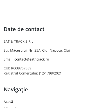
Date de contact
EAT & TRACK S.R.L
Str. Măceșului, Nr. 23A, Cluj-Napoca, Cluj
Email:
contact@eatntrack.ro
CUI: RO39757359
Registrul Comerțului: J12/1798/2021
Navigație
Acasă