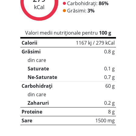
Carbohidrați:
86%
kCal
Grăsimi:
3%
Valori medii nutriționale pentru
100 g
Calorii
1167 kj / 279 kCal
Grăsimi
0.8 g
din care
Saturate
0.1 g
Ne-Saturate
0.7 g
Carbohidrați
60 g
din care
Zaharuri
0.2 g
Proteine
8 g
Sare
1500 mg