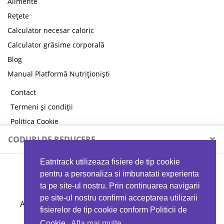
Alimente
Rețete
Calculator necesar caloric
Calculator grăsime corporală
Blog
Manual Platformă Nutriționiști
Contact
Termeni și condiții
Politica Cookie
Politica de confidențialitate
×
CODURI DE REDUCERE
Eatntrack utilizeaza fisiere de tip cookie
MYPROTEIN
pentru a personaliza si imbunatati experienta
ta pe site-ul nostru. Prin continuarea navigarii
pe site-ul nostru confirmi acceptarea utilizarii
Ai
40%
reducere la orice comandă folosind codul
fisierelor de tip cookie conform Politicii de
EATTRACK
Cookie.
Afla mai multe