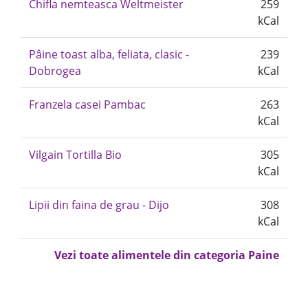
Chifla nemteasca Weltmeister
259
kCal
Pâine toast alba, feliata, clasic -
239
Dobrogea
kCal
Franzela casei Pambac
263
kCal
Vilgain Tortilla Bio
305
kCal
Lipii din faina de grau - Dijo
308
kCal
Vezi toate alimentele din categoria Paine