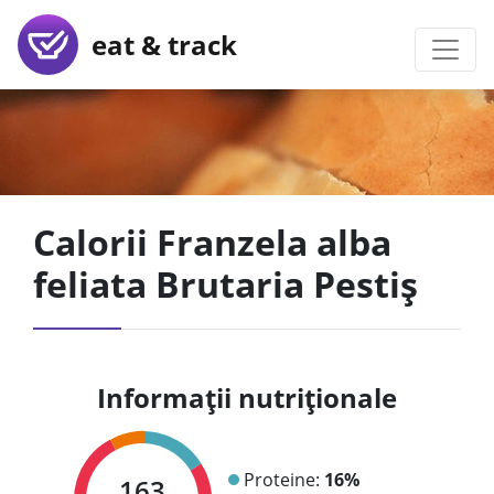
eat & track
Calorii Franzela alba
feliata Brutaria Pestiș
Informații nutriționale
Proteine:
16%
163