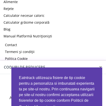
Alimente
Rețete
Calculator necesar caloric
Calculator grăsime corporală
Blog
Manual Platformă Nutriționiști
Contact
Termeni și condiții
Politica Cookie
Politica de confidențialitate
×
CODURI DE REDUCERE
Eatntrack utilizeaza fisiere de tip cookie
MYPROTEIN
pentru a personaliza si imbunatati experienta
ta pe site-ul nostru. Prin continuarea navigarii
pe site-ul nostru confirmi acceptarea utilizarii
Ai
40%
reducere la orice comandă folosind codul
fisierelor de tip cookie conform Politicii de
EATTRACK