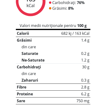
Carbohidrați:
76%
kCal
Grăsimi:
8%
Valori medii nutriționale pentru
100 g
Calorii
682 kj / 163 kCal
Grăsimi
1.4 g
din care
Saturate
0.2 g
Ne-Saturate
1.2 g
Carbohidrați
30 g
din care
Zaharuri
0.3 g
Fibre
2.8 g
Proteine
6.2 g
Sare
750 mg