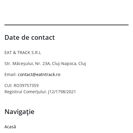
Date de contact
EAT & TRACK S.R.L
Str. Măceșului, Nr. 23A, Cluj-Napoca, Cluj
Email:
contact@eatntrack.ro
CUI: RO39757359
Registrul Comerțului: J12/1798/2021
Navigație
Acasă