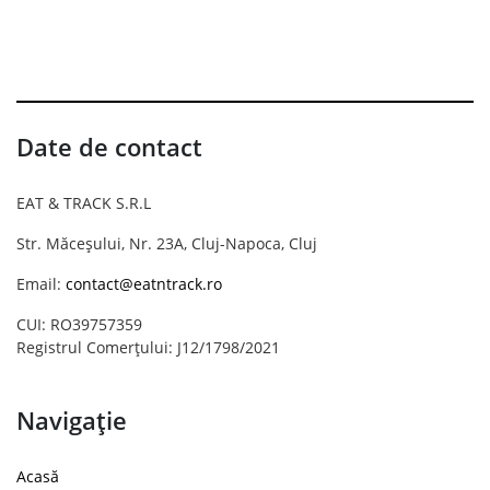
Date de contact
EAT & TRACK S.R.L
Str. Măceșului, Nr. 23A, Cluj-Napoca, Cluj
Email:
contact@eatntrack.ro
CUI: RO39757359
Registrul Comerțului: J12/1798/2021
Navigație
Acasă