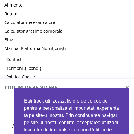
Alimente
Rețete
Calculator necesar caloric
Calculator grăsime corporală
Blog
Manual Platformă Nutriționiști
Contact
Termeni și condiții
Politica Cookie
Politica de confidențialitate
×
CODURI DE REDUCERE
Eatntrack utilizeaza fisiere de tip cookie
MYPROTEIN
pentru a personaliza si imbunatati experienta
ta pe site-ul nostru. Prin continuarea navigarii
pe site-ul nostru confirmi acceptarea utilizarii
Ai
40%
reducere la orice comandă folosind codul
fisierelor de tip cookie conform Politicii de
EATTRACK