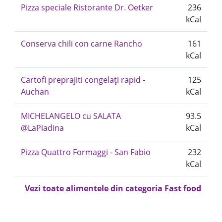
Pizza speciale Ristorante Dr. Oetker
236
kCal
Conserva chili con carne Rancho
161
kCal
Cartofi preprajiti congelați rapid -
125
Auchan
kCal
MICHELANGELO cu SALATA
93.5
@LaPiadina
kCal
Pizza Quattro Formaggi - San Fabio
232
kCal
Vezi toate alimentele din categoria Fast food