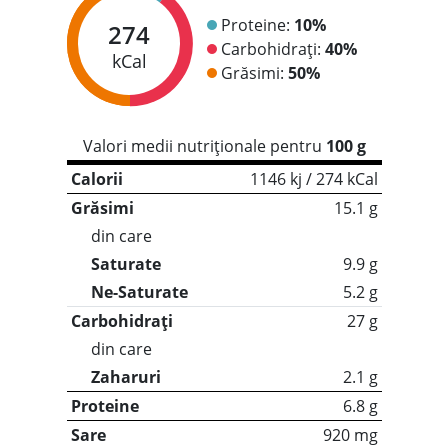
Proteine:
10%
274
Carbohidrați:
40%
kCal
Grăsimi:
50%
Valori medii nutriționale pentru
100 g
Calorii
1146 kj / 274 kCal
Grăsimi
15.1 g
din care
Saturate
9.9 g
Ne-Saturate
5.2 g
Carbohidrați
27 g
din care
Zaharuri
2.1 g
Proteine
6.8 g
Sare
920 mg