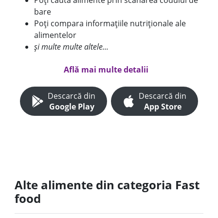
Poți căuta alimente prin scanarea codului de
bare
Poți compara informațiile nutriționale ale
alimentelor
și multe multe altele...
Află mai multe detalii
Descarcă din
Descarcă din
Google Play
App Store
Alte alimente din categoria Fast
food