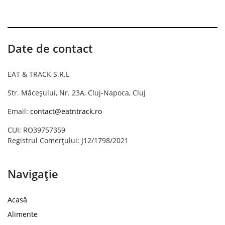
Date de contact
EAT & TRACK S.R.L
Str. Măceșului, Nr. 23A, Cluj-Napoca, Cluj
Email:
contact@eatntrack.ro
CUI: RO39757359
Registrul Comerțului: J12/1798/2021
Navigație
Acasă
Alimente