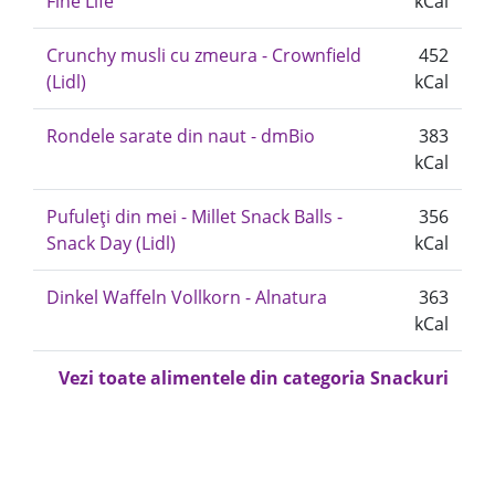
Fine Life
kCal
Crunchy musli cu zmeura - Crownfield
452
(Lidl)
kCal
Rondele sarate din naut - dmBio
383
kCal
Pufuleți din mei - Millet Snack Balls -
356
Snack Day (Lidl)
kCal
Dinkel Waffeln Vollkorn - Alnatura
363
kCal
Vezi toate alimentele din categoria Snackuri