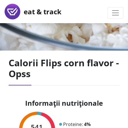
eat & track
Calorii Flips corn flavor -
Opss
Informații nutriționale
Proteine:
4%
541