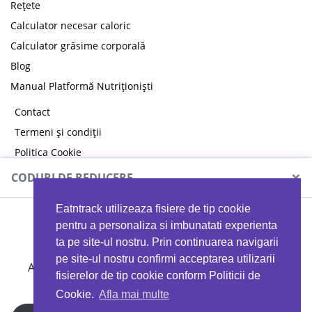
Rețete
Calculator necesar caloric
Calculator grăsime corporală
Blog
Manual Platformă Nutriționiști
Contact
Termeni și condiții
Politica Cookie
Politica de confidențialitate
×
CODURI DE REDUCERE
Eatntrack utilizeaza fisiere de tip cookie
MYPROTEIN
pentru a personaliza si imbunatati experienta
ta pe site-ul nostru. Prin continuarea navigarii
pe site-ul nostru confirmi acceptarea utilizarii
Ai
40%
reducere la orice comandă folosind codul
fisierelor de tip cookie conform Politicii de
EATTRACK
Cookie.
Afla mai multe