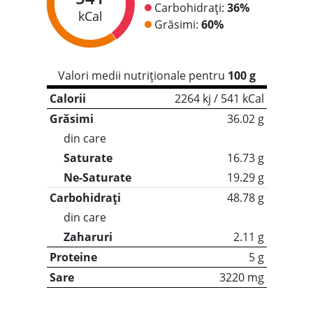
Carbohidrați:
36%
kCal
Grăsimi:
60%
Valori medii nutriționale pentru
100 g
Calorii
2264 kj / 541 kCal
Grăsimi
36.02 g
din care
Saturate
16.73 g
Ne-Saturate
19.29 g
Carbohidrați
48.78 g
din care
Zaharuri
2.11 g
Proteine
5 g
Sare
3220 mg