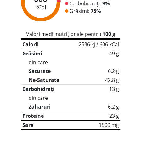
Carbohidrați:
9%
kCal
Grăsimi:
75%
Valori medii nutriționale pentru
100 g
Calorii
2536 kj / 606 kCal
Grăsimi
49 g
din care
Saturate
6.2 g
Ne-Saturate
42.8 g
Carbohidrați
13 g
din care
Zaharuri
6.2 g
Proteine
23 g
Sare
1500 mg