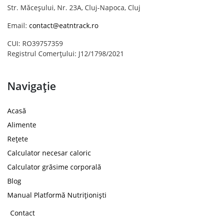
Str. Măceșului, Nr. 23A, Cluj-Napoca, Cluj
Email:
contact@eatntrack.ro
CUI: RO39757359
Registrul Comerțului: J12/1798/2021
Navigație
Acasă
Alimente
Rețete
Calculator necesar caloric
Calculator grăsime corporală
Blog
Manual Platformă Nutriționiști
Contact