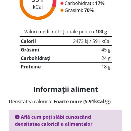
Carbohidrați:
17%
kCal
Grăsimi:
70%
Valori medii nutriționale pentru
100 g
Calorii
2473 kj / 591 kCal
Grăsimi
45 g
Carbohidrați
24 g
Proteine
18 g
Informații aliment
Densitatea calorică:
Foarte mare (5.91kCal/g)
Află cum poți slăbi cunoscând
densitatea calorică a alimentelor