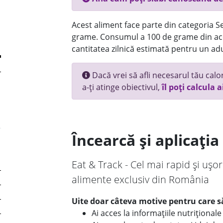
Acest aliment face parte din categoria Se
grame. Consumul a 100 de grame din ace
cantitatea zilnică estimată pentru un adu
Dacă vrei să afli necesarul tău calori
a-ți atinge obiectivul,
îl poți calcula a
Încearcă și aplicați
Eat & Track - Cel mai rapid și ușor
alimente exclusiv din România
Uite doar câteva motive pentru care să
Ai acces la informațiile nutriționa