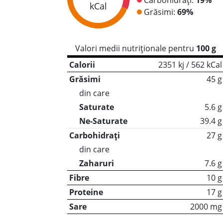
kCal
Grăsimi:
69%
Valori medii nutriționale pentru
100 g
Calorii
2351 kj / 562 kCal
Grăsimi
45 g
din care
Saturate
5.6 g
Ne-Saturate
39.4 g
Carbohidrați
27 g
din care
Zaharuri
7.6 g
Fibre
10 g
Proteine
17 g
Sare
2000 mg