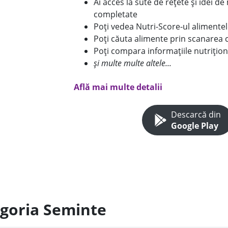
Ai acces la sute de rețete și idei d
completate
Poți vedea Nutri-Score-ul alimente
Poți căuta alimente prin scanarea 
Poți compara informațiile nutrițion
și multe multe altele...
Află mai multe detalii
Descarcă din
Google Play
egoria Seminte