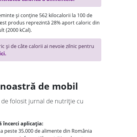
minte și conține 562 kilocalorii la 100 de
st produs reprezintă 28% aport caloric din
lt (2000 kCal).
c și de câte calorii ai nevoie zilnic pentru
ici.
a noastră de mobil
 de folosit jurnal de nutriție cu
 încerci aplicația:
le a peste 35.000 de alimente din România