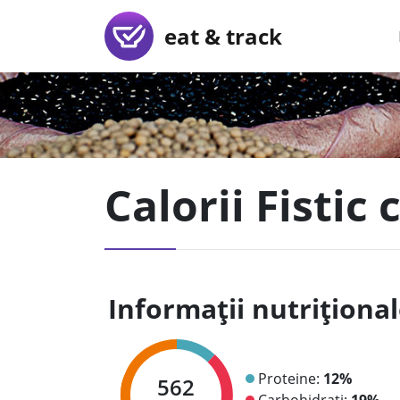
eat & track
Calorii Fistic
Informații nutriționa
Proteine:
12%
562
Carbohidrați:
19%