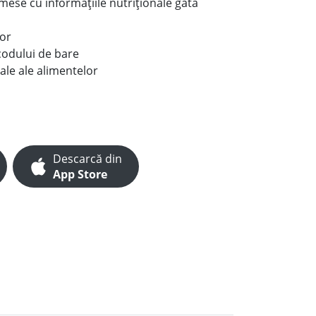
e mese cu informațiile nutriționale gata
lor
codului de bare
ale ale alimentelor
Descarcă din
App Store