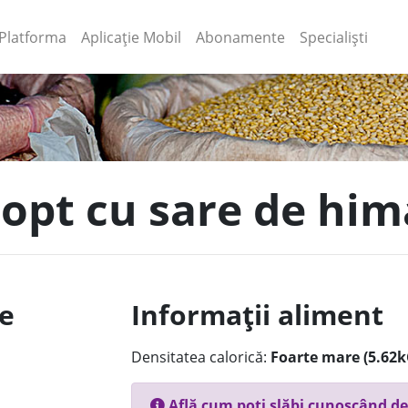
(current)
(current)
Platforma
Aplicație Mobil
Abonamente
Specialiști
 copt cu sare de hi
le
Informații aliment
Densitatea calorică:
Foarte mare (5.62k
Află cum poți slăbi cunoscând de