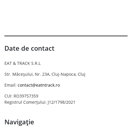
Date de contact
EAT & TRACK S.R.L
Str. Măceșului, Nr. 23A, Cluj-Napoca, Cluj
Email:
contact@eatntrack.ro
CUI: RO39757359
Registrul Comerțului: J12/1798/2021
Navigație