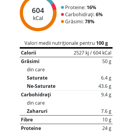
Proteine:
16%
604
Carbohidrați:
6%
kCal
Grăsimi:
78%
Valori medii nutriționale pentru
100 g
Calorii
2527 kj / 604 kCal
Grăsimi
50 g
din care
Saturate
6.4 g
Ne-Saturate
43.6 g
Carbohidrați
9.4 g
din care
Zaharuri
7.6 g
Fibre
10 g
Proteine
24 g