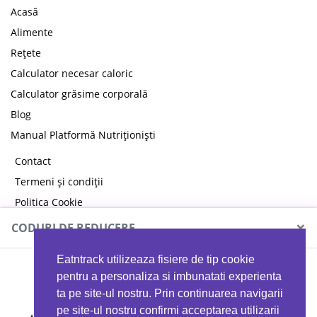
Acasă
Alimente
Rețete
Calculator necesar caloric
Calculator grăsime corporală
Blog
Manual Platformă Nutriționiști
Contact
Termeni și condiții
Politica Cookie
Politica de confidențialitate
×
CODURI DE REDUCERE
Eatntrack utilizeaza fisiere de tip cookie
MYPROTEIN
pentru a personaliza si imbunatati experienta
ta pe site-ul nostru. Prin continuarea navigarii
pe site-ul nostru confirmi acceptarea utilizarii