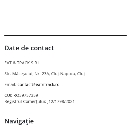
Date de contact
EAT & TRACK S.R.L
Str. Măceșului, Nr. 23A, Cluj-Napoca, Cluj
Email:
contact@eatntrack.ro
CUI: RO39757359
Registrul Comerțului: J12/1798/2021
Navigație