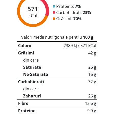
Proteine:
7%
571
Carbohidrați:
23%
kCal
Grăsimi:
70%
Valori medii nutriționale pentru
100 g
Calorii
2389 kj / 571 kCal
Grăsimi
42 g
din care
Saturate
26 g
Ne-Saturate
16 g
Carbohidrați
32 g
din care
Zaharuri
26 g
Fibre
12.6 g
Proteine
9.9 g