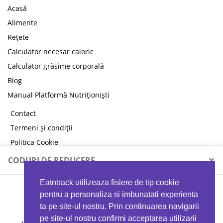
Acasă
Alimente
Rețete
Calculator necesar caloric
Calculator grăsime corporală
Blog
Manual Platformă Nutriționiști
Contact
Termeni și condiții
Politica Cookie
Politica de confidențialitate
×
CODURI DE REDUCERE
Eatntrack utilizeaza fisiere de tip cookie
MYPROTEIN
pentru a personaliza si imbunatati experienta
ta pe site-ul nostru. Prin continuarea navigarii
pe site-ul nostru confirmi acceptarea utilizarii