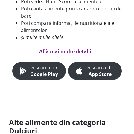
Poți vedea Nutri-Score-ul alimentelor
Poți căuta alimente prin scanarea codului de
bare
Poți compara informațiile nutriționale ale
alimentelor
și multe multe altele...
Află mai multe detalii
Descarcă din
Descarcă din
Google Play
App Store
Alte alimente din categoria
Dulciuri