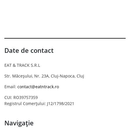
Date de contact
EAT & TRACK S.R.L
Str. Măceșului, Nr. 23A, Cluj-Napoca, Cluj
Email:
contact@eatntrack.ro
CUI: RO39757359
Registrul Comerțului: J12/1798/2021
Navigație