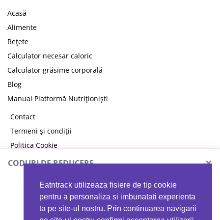
Acasă
Alimente
Rețete
Calculator necesar caloric
Calculator grăsime corporală
Blog
Manual Platformă Nutriționiști
Contact
Termeni și condiții
Politica Cookie
Politica de confidențialitate
×
CODURI DE REDUCERE
Eatntrack utilizeaza fisiere de tip cookie
MYPROTEIN
pentru a personaliza si imbunatati experienta
ta pe site-ul nostru. Prin continuarea navigarii