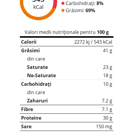
Carbohidrați:
8%
kCal
Grăsimi:
69%
Valori medii nutriționale pentru
100 g
Calorii
2272 kj / 543 kCal
Grăsimi
41 g
din care
Saturate
23 g
Ne-Saturate
18 g
Carbohidrați
10 g
din care
Zaharuri
7.2 g
Fibre
7.1 g
Proteine
30 g
Sare
150 mg