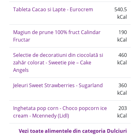
Tableta Cacao si Lapte - Eurocrem
540.5
kCal
Magiun de prune 100% fruct Calindar
190
Fructar
kCal
Selectie de decoratiuni din ciocolată si
460
zahăr colorat - Sweetie pie – Cake
kCal
Angels
Jeleuri Sweet Strawberries - Sugarland
360
kCal
Inghetata pop corn - Choco popcorn ice
203
cream - Mcennedy (Lidl)
kCal
Vezi toate alimentele din categoria Dulciuri