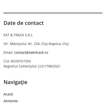
Date de contact
EAT & TRACK S.R.L
Str. Măceșului, Nr. 23A, Cluj-Napoca, Cluj
Email:
contact@eatntrack.ro
CUI: RO39757359
Registrul Comerțului: J12/1798/2021
Navigație
Acasă
Alimente