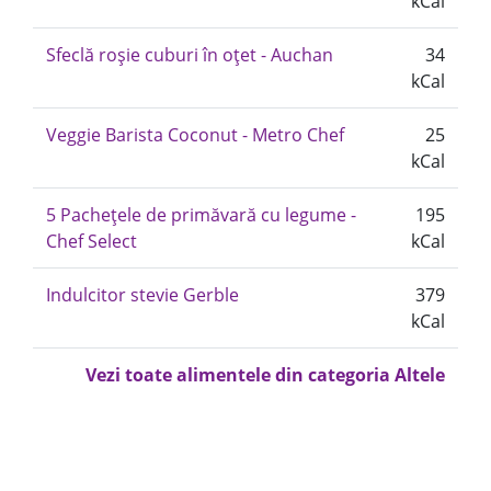
kCal
Sfeclă roșie cuburi în oțet - Auchan
34
kCal
Veggie Barista Coconut - Metro Chef
25
kCal
5 Pachețele de primăvară cu legume -
195
Chef Select
kCal
Indulcitor stevie Gerble
379
kCal
Vezi toate alimentele din categoria Altele