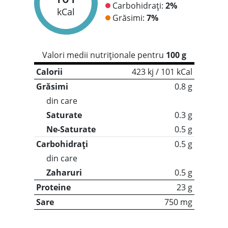
Carbohidrați:
2%
kCal
Grăsimi:
7%
Valori medii nutriționale pentru
100 g
Calorii
423 kj / 101 kCal
Grăsimi
0.8 g
din care
Saturate
0.3 g
Ne-Saturate
0.5 g
Carbohidrați
0.5 g
din care
Zaharuri
0.5 g
Proteine
23 g
Sare
750 mg