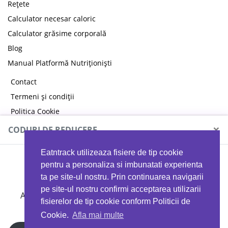
Rețete
Calculator necesar caloric
Calculator grăsime corporală
Blog
Manual Platformă Nutriționiști
Contact
Termeni și condiții
Politica Cookie
Politica de confidențialitate
×
CODURI DE REDUCERE
Eatntrack utilizeaza fisiere de tip cookie
MYPROTEIN
pentru a personaliza si imbunatati experienta
ta pe site-ul nostru. Prin continuarea navigarii
pe site-ul nostru confirmi acceptarea utilizarii
Ai
40%
reducere la orice comandă folosind codul
fisierelor de tip cookie conform Politicii de
EATTRACK
Cookie.
Afla mai multe