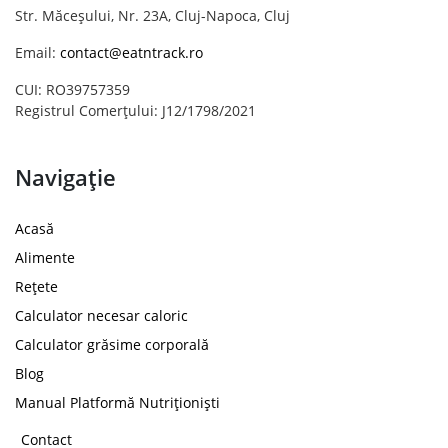
Str. Măceșului, Nr. 23A, Cluj-Napoca, Cluj
Email:
contact@eatntrack.ro
CUI: RO39757359
Registrul Comerțului: J12/1798/2021
Navigație
Acasă
Alimente
Rețete
Calculator necesar caloric
Calculator grăsime corporală
Blog
Manual Platformă Nutriționiști
Contact