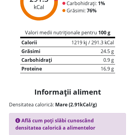
Carbohidrați:
1%
kCal
Grăsimi:
76%
Valori medii nutriționale pentru
100 g
Calorii
1219 kj / 291.3 kCal
Grăsimi
24.5 g
Carbohidrați
0.9 g
Proteine
16.9 g
Informații aliment
Densitatea calorică:
Mare (2.91kCal/g)
Află cum poți slăbi cunoscând
densitatea calorică a alimentelor