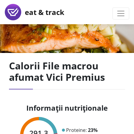
eat & track
Calorii File macrou
afumat Vici Premius
Informații nutriționale
Proteine:
23%
291.3