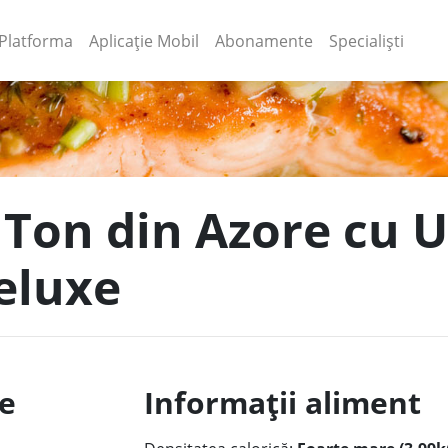
(current)
(current)
Platforma
Aplicație Mobil
Abonamente
Specialiști
e Ton din Azore cu 
eluxe
le
Informații aliment