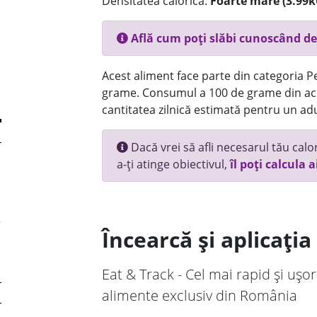
Densitatea calorică:
Foarte mare (3.99k
Află cum poți slăbi cunoscând de
Acest aliment face parte din categoria Pes
grame. Consumul a 100 de grame din ace
cantitatea zilnică estimată pentru un adu
Dacă vrei să afli necesarul tău calori
a-ți atinge obiectivul,
îl poți calcula a
Încearcă și aplicați
Eat & Track - Cel mai rapid și ușor
alimente exclusiv din România