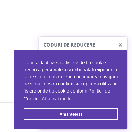
×
CODURI DE REDUCERE
Eatntrack utilizeaza fisiere de tip cookie
O41
MYPROTEIN
pentru a personaliza si imbunatati experienta
ta pe site-ul nostru. Prin continuarea navigarii
 orice comandă
Ai
40%
reducere la orice comandă
pe site-ul nostru confirmi acceptarea utilizarii
EATNTRACK
folosind codul
EATTRACK
fisierelor de tip cookie conform Politicii de
Cookie.
Afla mai multe
acum
Profită acum
Am Inteles!
Copyright © 2026 EAT & TRACK S.R.L