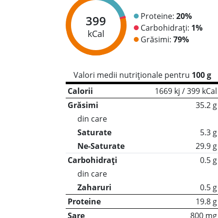
Proteine:
20%
399
Carbohidrați:
1%
kCal
Grăsimi:
79%
Valori medii nutriționale pentru
100 g
Calorii
1669 kj / 399 kCal
Grăsimi
35.2 g
din care
Saturate
5.3 g
Ne-Saturate
29.9 g
Carbohidrați
0.5 g
din care
Zaharuri
0.5 g
Proteine
19.8 g
Sare
800 mg