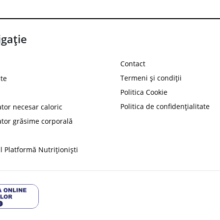
gație
Contact
Termeni și condiții
te
Politica Cookie
Politica de confidențialitate
ator necesar caloric
PROT
ator grăsime corporală
Ai
10%
reducere la
folosind codul
 Platformă Nutriționiști
Profită 