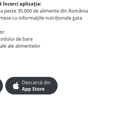
 încerci aplicația:
le a peste 35.000 de alimente din România
e mese cu informațiile nutriționale gata
lor
codului de bare
ale ale alimentelor
Descarcă din
App Store