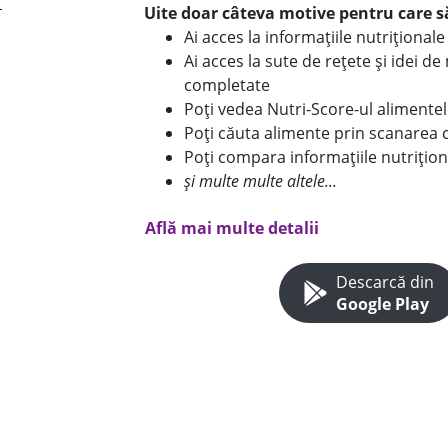
Uite doar câteva motive pentru care să
Ai acces la informațiile nutriționa
Ai acces la sute de rețete și idei d
completate
Poți vedea Nutri-Score-ul alimente
Poți căuta alimente prin scanarea 
Poți compara informațiile nutrițion
și multe multe altele...
Află mai multe detalii
Descarcă din
Google Play