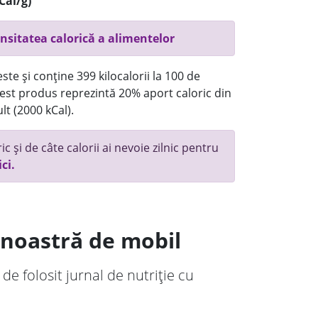
Cal/g)
nsitatea calorică a alimentelor
te și conține 399 kilocalorii la 100 de
st produs reprezintă 20% aport caloric din
lt (2000 kCal).
c și de câte calorii ai nevoie zilnic pentru
ici.
a noastră de mobil
 de folosit jurnal de nutriție cu