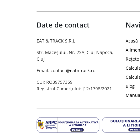
Date de contact
Navi
EAT & TRACK S.R.L
Acasă
Alimen
Str. Măceșului, Nr. 23A, Cluj-Napoca,
Cluj
Rețete
Calcul
Email:
contact@eatntrack.ro
Calcul
CUI: RO39757359
Blog
Registrul Comerțului: J12/1798/2021
Manual