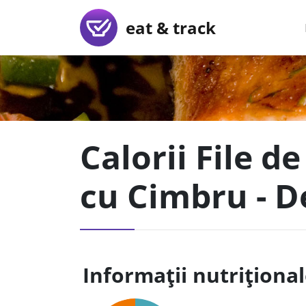
eat & track
Calorii File d
cu Cimbru - D
Informații nutriționa