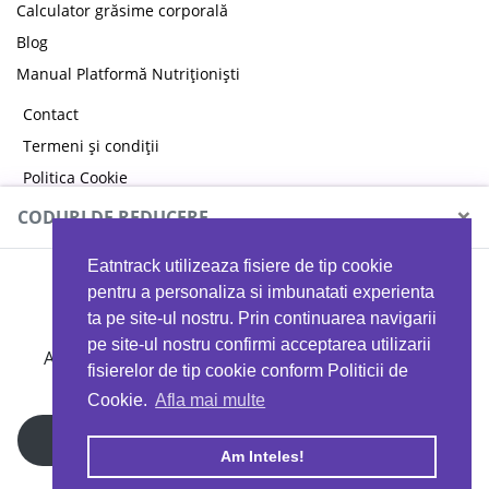
Calculator grăsime corporală
Blog
Manual Platformă Nutriționiști
Contact
Termeni și condiții
Politica Cookie
Politica de confidențialitate
×
CODURI DE REDUCERE
Eatntrack utilizeaza fisiere de tip cookie
MYPROTEIN
pentru a personaliza si imbunatati experienta
ta pe site-ul nostru. Prin continuarea navigarii
pe site-ul nostru confirmi acceptarea utilizarii
Ai
40%
reducere la orice comandă folosind codul
fisierelor de tip cookie conform Politicii de
EATTRACK
Cookie.
Afla mai multe
Profită acum
Am Inteles!
Copyright © 2026 EAT & TRACK S.R.L