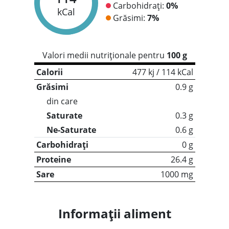
Carbohidrați:
0%
kCal
Grăsimi:
7%
Valori medii nutriționale pentru
100 g
Calorii
477 kj / 114 kCal
Grăsimi
0.9 g
din care
Saturate
0.3 g
Ne-Saturate
0.6 g
Carbohidrați
0 g
Proteine
26.4 g
Sare
1000 mg
Informații aliment