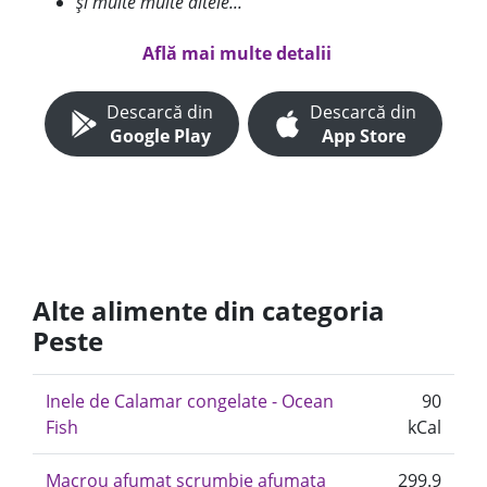
și multe multe altele...
Află mai multe detalii
Descarcă din
Descarcă din
Google Play
App Store
Alte alimente din categoria
Peste
Inele de Calamar congelate - Ocean
90
Fish
kCal
Macrou afumat scrumbie afumata
299.9