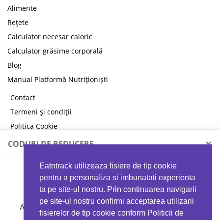
Alimente
Rețete
Calculator necesar caloric
Calculator grăsime corporală
Blog
Manual Platformă Nutriționiști
Contact
Termeni și condiții
Politica Cookie
Politica de confidențialitate
×
CODURI DE REDUCERE
Eatntrack utilizeaza fisiere de tip cookie
MYPROTEIN
pentru a personaliza si imbunatati experienta
ta pe site-ul nostru. Prin continuarea navigarii
pe site-ul nostru confirmi acceptarea utilizarii
Ai
40%
reducere la orice comandă folosind codul
fisierelor de tip cookie conform Politicii de
EATTRACK