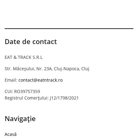
Date de contact
EAT & TRACK S.R.L
Str. Măceșului, Nr. 23A, Cluj-Napoca, Cluj
Email:
contact@eatntrack.ro
CUI: RO39757359
Registrul Comerțului: J12/1798/2021
Navigație
Acasă