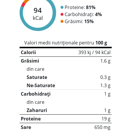
Proteine:
81%
94
Carbohidrați:
4%
kCal
Grăsimi:
15%
Valori medii nutriționale pentru
100 g
Calorii
393 kj / 94 kCal
Grăsimi
1.6 g
din care
Saturate
0.3 g
Ne-Saturate
1.3 g
Carbohidrați
1 g
din care
Zaharuri
1 g
Proteine
19 g
Sare
650 mg