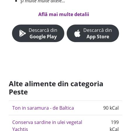
și multe multe altele...
Află mai multe detalii
Descarcă din
Descarcă din
Google Play
App Store
Alte alimente din categoria
Peste
Ton in saramura - de Baltica
90 kCal
Conserva sardine in ulei vegetal
199
Yachtis
kCal