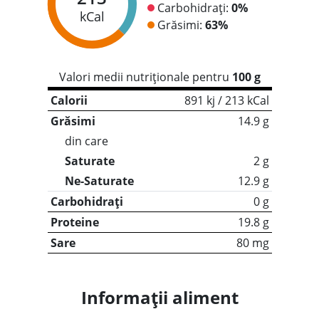
Carbohidrați:
0%
kCal
Grăsimi:
63%
Valori medii nutriționale pentru
100 g
Calorii
891 kj / 213 kCal
Grăsimi
14.9 g
din care
Saturate
2 g
Ne-Saturate
12.9 g
Carbohidrați
0 g
Proteine
19.8 g
Sare
80 mg
Informații aliment