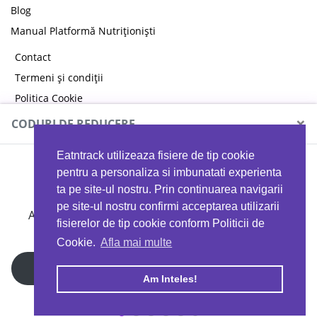
Blog
Manual Platformă Nutriționiști
Contact
Termeni și condiții
Politica Cookie
Politica de confidențialitate
×
CODURI DE REDUCERE
Eatntrack utilizeaza fisiere de tip cookie
MYPROTEIN
pentru a personaliza si imbunatati experienta
ta pe site-ul nostru. Prin continuarea navigarii
pe site-ul nostru confirmi acceptarea utilizarii
Ai
40%
reducere la orice comandă folosind codul
fisierelor de tip cookie conform Politicii de
EATTRACK
Cookie.
Afla mai multe
Profită acum
Am Inteles!
Copyright © 2026 EAT & TRACK S.R.L