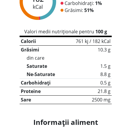
Carbohidrați:
1%
kCal
Grăsimi:
51%
Valori medii nutriționale pentru
100 g
Calorii
761 kj / 182 kCal
Grăsimi
10.3 g
din care
Saturate
1.5 g
Ne-Saturate
8.8 g
Carbohidrați
0.5 g
Proteine
21.8 g
Sare
2500 mg
Informații aliment