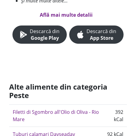
și multe multe altele...
Află mai multe detalii
Descarcă din
Descarcă din
Google Play
App Store
Alte alimente din categoria
Peste
Filetti di Sgombro all'Olio di Oliva - Rio
392
Mare
kCal
Tuburi calamari Dayseaday
92 kCal