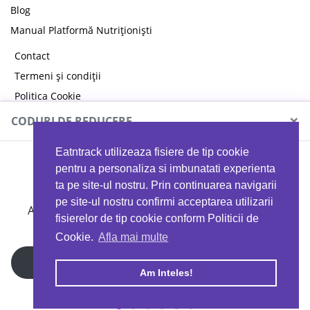
Blog
Manual Platformă Nutriționiști
Contact
Termeni și condiții
Politica Cookie
Politica de confidențialitate
×
CODURI DE REDUCERE
Eatntrack utilizeaza fisiere de tip cookie
MYPROTEIN
pentru a personaliza si imbunatati experienta
ta pe site-ul nostru. Prin continuarea navigarii
pe site-ul nostru confirmi acceptarea utilizarii
Ai
40%
reducere la orice comandă folosind codul
fisierelor de tip cookie conform Politicii de
EATTRACK
Cookie.
Afla mai multe
Profită acum
Am Inteles!
Copyright © 2026 EAT & TRACK S.R.L