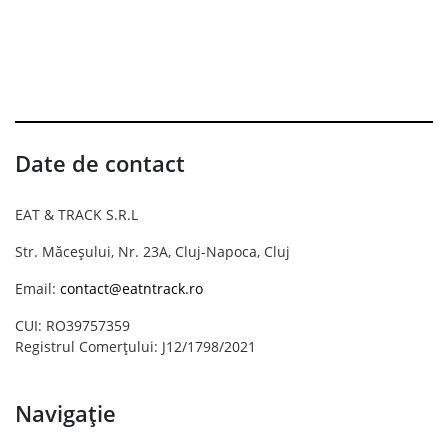
Date de contact
EAT & TRACK S.R.L
Str. Măceșului, Nr. 23A, Cluj-Napoca, Cluj
Email:
contact@eatntrack.ro
CUI: RO39757359
Registrul Comerțului: J12/1798/2021
Navigație