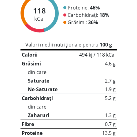
Proteine:
46%
118
Carbohidrați:
18%
kCal
Grăsimi:
36%
Valori medii nutriționale pentru
100 g
Calorii
494 kj / 118 kCal
Grăsimi
4.6 g
din care
Saturate
2.7 g
Ne-Saturate
1.9 g
Carbohidrați
5.2 g
din care
Zaharuri
1.3 g
Fibre
0.7 g
Proteine
13.5 g