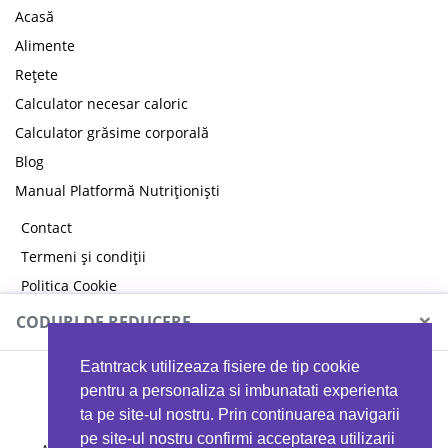
Acasă
Alimente
Rețete
Calculator necesar caloric
Calculator grăsime corporală
Blog
Manual Platformă Nutriționiști
Contact
Termeni și condiții
Politica Cookie
Politica de confidențialitate
×
CODURI DE REDUCERE
Eatntrack utilizeaza fisiere de tip cookie
MYPROTEIN
pentru a personaliza si imbunatati experienta
ta pe site-ul nostru. Prin continuarea navigarii
pe site-ul nostru confirmi acceptarea utilizarii